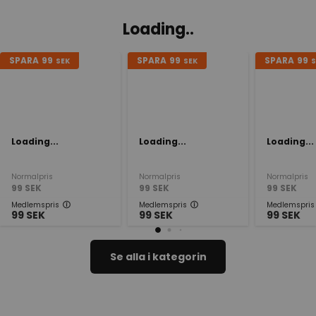
Loading..
SPARA
99
SPARA
99
SPARA
99
SEK
SEK
S
Loading...
Loading...
Loading...
Normalpris
Normalpris
Normalpris
99
SEK
99
SEK
99
SEK
Medlemspris
Medlemspris
Medlemspris
99
SEK
99
SEK
99
SEK
Se alla i kategorin