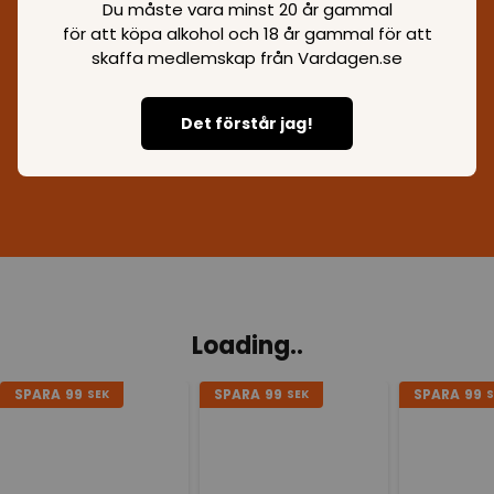
Du måste vara minst 20 år gammal
för att köpa alkohol och 18 år gammal för att
skaffa medlemskap från Vardagen.se
Det förstår jag!
Gör stora besparingar med våra rabatter
Loading..
SPARA
99
SPARA
99
SPARA
99
SEK
SEK
S