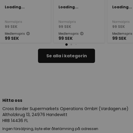
Loading...
Loading...
Loading...
Normalpris
Normalpris
Normalpris
99
SEK
99
SEK
99
SEK
Medlemspris
Medlemspris
Medlemspris
99
SEK
99
SEK
99
SEK
Se alla i kategorin
Hitta oss
Cross Border Supermarkets Operations GmbH (Vardagen.se)
Altholzkrug 13, 24976 Handewitt
HRB 14436 FL
Ingen försäljning, byte eller återlämning på adressen