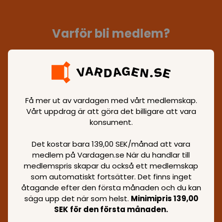
Varför bli medlem?
Förutom de stora rabatterna på välkända
märkesvaror och dagligvaror finns det flera
andra fördelar med att vara medlem.
Få mer ut av vardagen med vårt medlemskap.
Vårt uppdrag är att göra det billigare att vara
konsument.
Det kostar bara 139,00 SEK/månad att vara
Tillgång till vårt breda utbud av vardagliga
medlem på Vardagen.se När du handlar till
och lyxiga produkter
medlemspris skapar du också ett medlemskap
som automatiskt fortsätter. Det finns inget
åtagande efter den första månaden och du kan
säga upp det när som helst.
Minimipris 139,00
SEK för den första månaden.
Frakt från endast 29,95 SEK