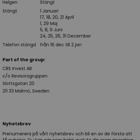
Helgen
Stängt
Stängt
1 Januari
17, 18, 20, 21 April
1, 29 Maj
5, 8, 9 Juni
24, 25, 26, 31 December
Telefon stängd
från 16 dec till 2 jan
Part of the group:
CBS Invest AB
c/o Revisorsgruppen
Slottsgatan 20
211 33 Malmö, Sweden
Nyhetsbrev
Prenumerera på vårt nyhetsbrev och bli en av de första att
få nyheter. Du kan när som helst avsluta din prenumeration.