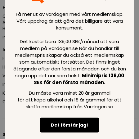
Hitta oss
Få mer ut av vardagen med vårt medlemskap.
Cross Border Supermarkets Operations GmbH (Vardagen.se)
Vårt uppdrag är att göra det billigare att vara
Altholzkrug 13, 24976 Handewitt
konsument.
HRB 14436 FL
Ingen försäljning, byte eller återlämning på adressen
Det kostar bara 139,00 SEK/månad att vara
medlem på Vardagen.se När du handlar till
Information
medlemspris skapar du också ett medlemskap
FAQ
som automatiskt fortsätter. Det finns inget
Handelsvillkor
åtagande efter den första månaden och du kan
säga upp det när som helst.
Minimipris 139,00
Villkor för medlemskap
SEK för den första månaden.
Integritetspolicy
Du måste vara minst 20 år gammal
Kundcenter
för att köpa alkohol och 18 år gammal för att
Om Vardagen.se
skaffa medlemskap från Vardagen.se
Det förstår jag!
Skriv till oss