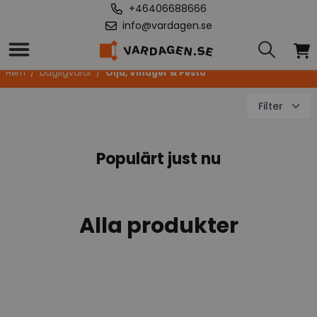
+46406688666
info@vardagen.se
Olja, Vinäger & Pesto
Hem
/
Dagligvaror
/
Olja, Vinäger & Pesto
Filter
Populärt just nu
Alla produkter