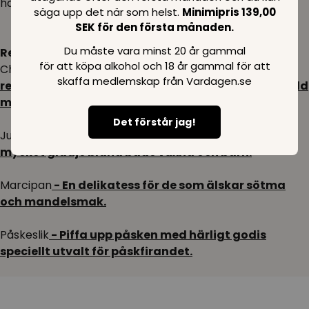
håller hög standard.
säga upp det när som helst.
Minimipris 139,00
SEK för den första månaden.
Du måste vara minst 20 år gammal
Relaterade kategorier:
för att köpa alkohol och 18 år gammal för att
Choklad
- För den som älskar choklad
skaffa medlemskap från Vardagen.se
rekommenderar vi att utforska denna kategori fylld
med olika chokladvarianter.
Det förstår jag!
Juleslik
- Perfekt under juletid för att sprida extra
mycket glädje bland både vuxna och barn.
Marcipan
- En delikatess för de som älskar sötma
och mandelsmak.
Påskeslik
- Piffa upp påsken med härligt godis
speciellt utvalt för påskfirandet.