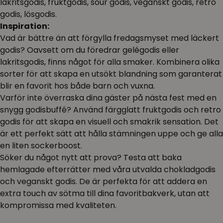
lakritsgodis, fruktgodis, sour godis, veganskt godis, retro
godis, lösgodis.
Inspiration:
Vad är bättre än att förgylla fredagsmyset med läckert
godis? Oavsett om du föredrar gelégodis eller
lakritsgodis, finns något för alla smaker. Kombinera olika
sorter för att skapa en utsökt blandning som garanterat
blir en favorit hos både barn och vuxna.
Varför inte överraska dina gäster på nästa fest med en
snygg godisbuffé? Använd färgglatt fruktgodis och retro
godis för att skapa en visuell och smakrik sensation. Det
är ett perfekt sätt att hålla stämningen uppe och ge alla
en liten sockerboost.
Söker du något nytt att prova? Testa att baka
hemlagade efterrätter med våra utvalda chokladgodis
och veganskt godis. De är perfekta för att addera en
extra touch av sötma till dina favoritbakverk, utan att
kompromissa med kvaliteten.