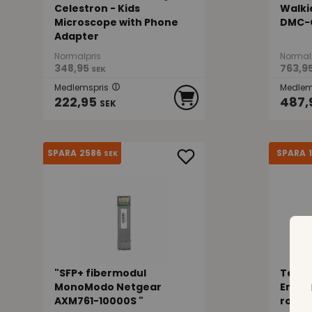
Celestron - Kids
Walki
Microscope with Phone
DMC-
Adapter
Normalpris
Normal
348,95
763,9
SEK
Medlemspris
Medlem
222,95
487,
SEK
2586
SPARA
SPARA
SEK
"SFP+ fibermodul
Teddy
MonoModo Netgear
Enhör
AXM761-10000S "
rosa 