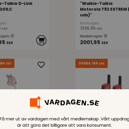
e-Talkie D-Link
"Walkie-Talkie
G01LC
Motorola T82 EXTREM 
uds)"
pris
Normalpris
5
3136,95
SEK
SEK
spris
Medlemspris
95
2001,95
SEK
SEK
166
166
SPARA
SEK
SEK
kompagniet -
Walkie-Talkie Motoro
Få mer ut av vardagen med vårt medlemskap. Vårt uppdra
ning käpphäst,
T42 Dual 1,3" LCD 4 km
(TK12599)
pcs) Röd
är att göra det billigare att vara konsument.