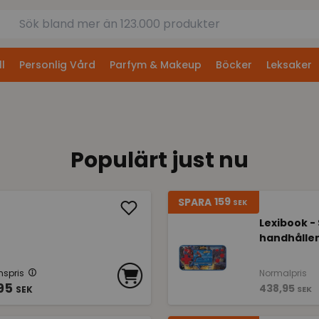
l
Personlig Vård
Parfym & Makeup
Böcker
Leksaker
Populärt just nu
159
SPARA
SEK
Lexibook -
handhållen 
spris
Normalpris
95
438,95
SEK
SEK