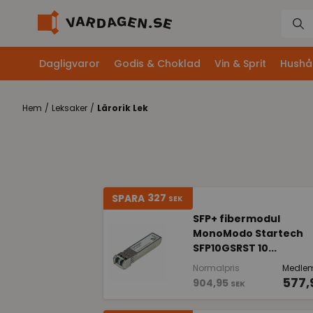
Dagligvaror
Godis & Choklad
Vin & Sprit
Hushål
Hem
/
Leksaker
/
Lärorik Lek
327
SPARA
SEK
SFP+ fibermodul
MonoModo Startech
SFP10GSRST 10...
Normalpris
Medlem
577,
904,95
SEK