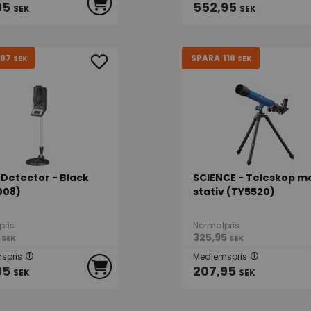
95
552,95
SEK
SEK
187
118
SPARA
SEK
SEK
 Detector - Black
SCIENCE - Teleskop m
008)
stativ (TY5520)
pris
Normalpris
325,95
SEK
SEK
spris
Medlemspris
95
207,95
SEK
SEK