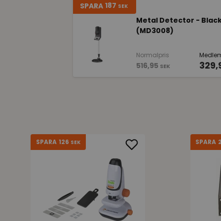
187
SPARA
SEK
Metal Detector - Blac
(MD3008)
Normalpris
Medlem
329,
516,95
SEK
126
SPARA
SPARA
SEK