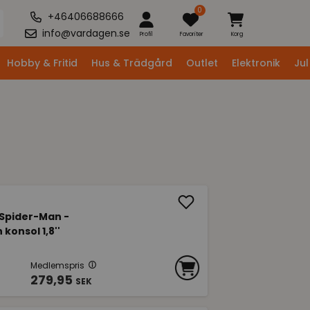
0
+46406688666
info@vardagen.se
Profil
Favoriter
Korg
Hobby & Fritid
Hus & Trädgård
Outlet
Elektronik
Jul
 Spider-Man -
konsol 1,8''
Medlemspris
279,95
SEK