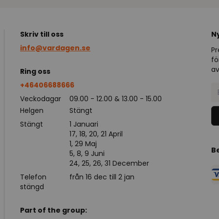
Skriv till oss
N
info@vardagen.se
Pr
fö
av
Ring oss
+46406688666
Veckodagar
09.00 - 12.00 & 13.00 - 15.00
Helgen
Stängt
Stängt
1 Januari
17, 18, 20, 21 April
1, 29 Maj
B
5, 8, 9 Juni
24, 25, 26, 31 December
Telefon
från 16 dec till 2 jan
stängd
Part of the group: