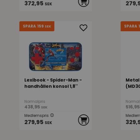
372,95
279,
SEK
159
SPARA
SPARA
SEK
Lexibook - Spider-Man -
Metal
handhållen konsol 1,8''
(MD3
Normalpris
Normal
438,95
516,95
SEK
Medlemspris
Medlem
279,95
329,
SEK