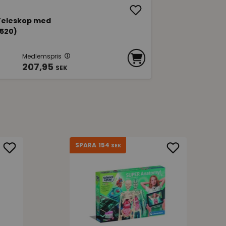
 Teleskop med
5520)
Medlemspris
207,95
SEK
154
SPARA
SEK