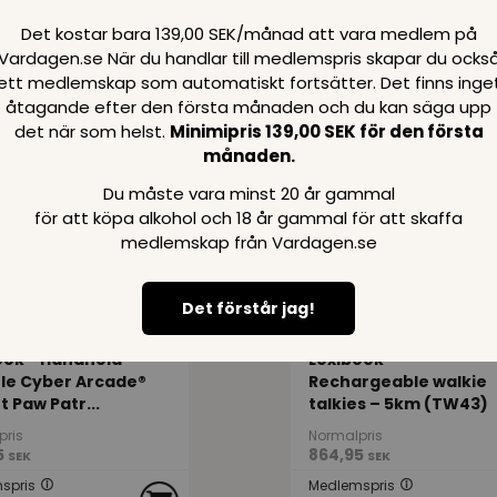
pris
Normalpris
Det kostar bara 139,00 SEK/månad att vara medlem på
5
457,95
SEK
SEK
Vardagen.se När du handlar till medlemspris skapar du ocks
spris
Medlemspris
ett medlemskap som automatiskt fortsätter. Det finns inge
95
291,95
SEK
SEK
åtagande efter den första månaden och du kan säga upp
det när som helst.
Minimipris 139,00 SEK för den första
månaden.
159
312
SPARA
SEK
SEK
Du måste vara minst 20 år gammal
för att köpa alkohol och 18 år gammal för att skaffa
medlemskap från Vardagen.se
Det förstår jag!
ook - Handheld
Lexibook -
le Cyber Arcade®
Rechargeable walkie
 Paw Patr...
talkies – 5km (TW43)
pris
Normalpris
5
864,95
SEK
SEK
spris
Medlemspris