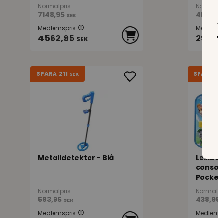
Normalpris
Normal
7148,95
460,9
SEK
Medlemspris
Medlem
4562,95
294,
SEK
211
SPARA
SPARA
SEK
Metalldetektor - Blå
Lexib
conso
Pocket
Normalpris
Normal
583,95
438,9
SEK
Medlemspris
Medlem