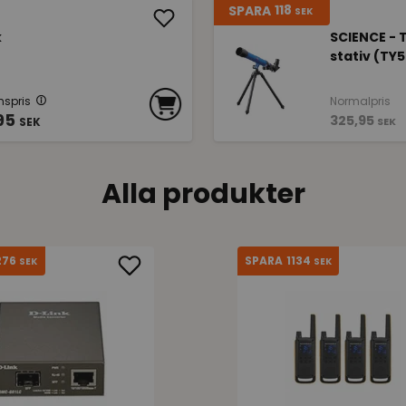
118
SPARA
SEK
k
SCIENCE -
stativ (TY
spris
Normalpris
95
325,95
SEK
SEK
Alla produkter
276
1134
SPARA
SEK
SEK