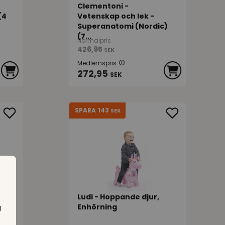
Clementoni -
(4
Vetenskap och lek -
Superanatomi (Nordic)
(7...
Normalpris
426,95
SEK
Medlemspris
272,95
SEK
143
SPARA
SEK
la
Ludi - Hoppande djur,
g
 (2
Enhörning