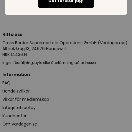
Det förstår jag!
Hitta oss
Cross Border Supermarkets Operations GmbH (Vardagen.se)
Altholzkrug 13, 24976 Handewitt
HRB 14436 FL
Ingen försäljning, byte eller återlämning på adressen
Information
FAQ
Handelsvillkor
Villkor för medlemskap
Integritetspolicy
Kundcenter
Om Vardagen.se