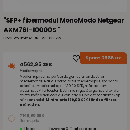
"SFP+ fibermodul MonoModo Netgear
AXM761-10000S "
Produktnummer: BB_S55068562
Spara
2586
SEK
4562,95 SEK
Medlemspris
Medlemspriserna på
Vardagen.se
är endast för
medlemmar. När du handlar till medlemspris skapar du
också ett medlemskap til 139,00 SEK/månad som
automatiskt fortsätter. Det finns inget åtagande efter den
första månaden och du kan säga upp ditt medlemskap
när som helst.
Minimipris 139,00 SEK för den första
månaden.
7148,95 SEK
Normalpris
I lager
Leverans 9-11 arbetsdagar