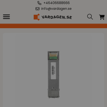
+46406688666
info@vardagen.se
Hem
/
"SFP+ fibermodul MonoModo Netgear AXM761-10000S "