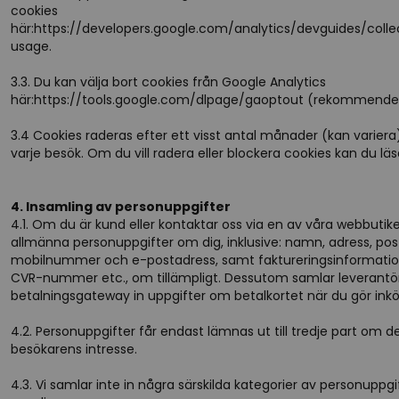
cookies
här:
https://developers.google.com/analytics/devguides/collec
usage
.
3.3. Du kan välja bort cookies från Google Analytics
här:
https://tools.google.com/dlpage/gaoptout
(rekommendera
3.4 Cookies raderas efter ett visst antal månader (kan varier
varje besök. Om du vill radera eller blockera cookies kan du lä
4. Insamling av personuppgifter
4.1. Om du är kund eller kontaktar oss via en av våra webbutike
allmänna personuppgifter om dig, inklusive: namn, adress, po
mobilnummer och e-postadress, samt faktureringsinformati
CVR-nummer etc., om tillämpligt. Dessutom samlar leverantö
betalningsgateway in uppgifter om betalkortet när du gör inkö
4.2. Personuppgifter får endast lämnas ut till tredje part om det
besökarens intresse.
4.3. Vi samlar inte in några särskilda kategorier av personuppgi