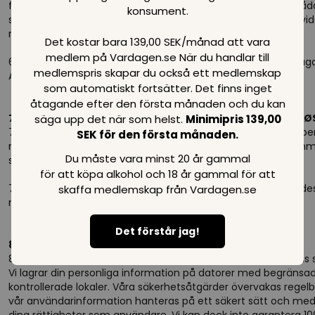
fullständig försäljning av företaget. Varje utlämnande i en s
konsument.
ske i enlighet med den gällande lagen om personuppgifter vid e
registrerar ingen personligt känslig information.
Det kostar bara 139,00 SEK/månad att vara
medlem på Vardagen.se När du handlar till
6.4. Information som krävs för att skicka en Trustpilot-förfråga
medlemspris skapar du också ett medlemskap
A/S.
som automatiskt fortsätter. Det finns inget
åtagande efter den första månaden och du kan
7. Delning av information med mottagare utanför EU/EØ
säga upp det när som helst.
Minimipris 139,00
7.1 Som personuppgiftsansvarig kommer vi endast att dela pe
SEK för den första månaden.
mottagare utanför EU/EØS om de förbinder sig att följa samma
Du måste vara minst 20 år gammal
som vi gör.
för att köpa alkohol och 18 år gammal för att
7.2 Genom våra databehandlingsavtal har vi säkerställt att des
skaffa medlemskap från Vardagen.se
missbrukar dina samlade uppgifter.
Det förstår jag!
8. Skydd av personuppgifter
8.1 Enligt personuppgiftslagen ska dina personuppgifter hållas 
Vi lagrar din personliga information på datorer med begränsa
kontrollerade lokaler. Våra säkerhetsåtgärder övervakas rege
vår användarinformation hanteras på ett säkert sätt och med v