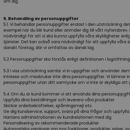
om dig.
5. Behandling av personuppgifter
5.1. Vi behandlar personuppgifter endast i den utsträckning det 
exempel när du blir kund eller anmäler dig till vårt nyhetsbrev.
nödvändigt för att vi ska kunna uppfylla våra skyldigheter enli
tjänster. Det kan också vara nödvändigt för att uppfylla våra 
danskt företag, där vi omfattas av dansk lag.
5.2 Personuppgifter ska förstås enligt definitionen i lagstiftn
5.3 I viss utsträckning samlar vi in uppgifter och använder dem 
intresse och missbrukar inte dina personuppgifter. Vi lämnar in
personuppgifter utan ditt samtycke om vi inte är skyldiga att g
5.4 Om du är kund kommer vi att använda dina personuppgifte
Uppfylla dina beställningar och leverera våra produkter
Skickar orderbekräftelser, spårningsmejl etc
Ge dig kundservice, support, svara på dina frågor och uppfyll
Hantera administrationen av kundrelationen med dig
Personalisering av rekommenderade produkter
Automatiska varningar om nya funktioner, produkter, priser, 