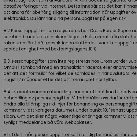
dina rättigheter som användare. Vi kan dock inte garantera 10
dataöverföringar via Internet. Detta innebär att det kan finnas
att andra får obehörig tillgång till information när uppgifter ö
elektroniskt. Du lämnar dina personuppgifter på egen risk.
8.2 Personuppgifter som registreras hos Cross Border Superm
samband med en transaktion lagras i 5 år, räknat från slutet a
räkenskapsåret då transaktionen slutfördes, varefter uppgifte
sparas i enlighet med bokföringslagens 10 §.
8.3. Personuppgifter som inte registreras hos Cross Border S
GmbH i samband med en transaktion raderas eller anonymise
det att det formulär för vilket de samlades in har avslutats. Pe
högst 12 månader efter det att formuläret har fyllts i.
8.4 Internets snabba utveckling innebär att det kan bli nödvän
behandling av personuppgifter. Vi förbehåller oss därför rätt
ändra alla tillämpliga riktlinjer för behandling av personuppgift
kommer vi att korrigera datumet under punkt 10, "senast uppd
sidan. Om det sker några väsentliga ändringar kommer vi at
synligt meddelande på våra webbplatser.
8.5. I den mån personuppgifter som rör dig behandlas har du e