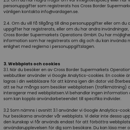
2.3. Om du har några frågor om vår integritetspolicy eller hur 
personuppgifter som registrerats hos Cross Border Supermar
vänligen kontakta info@vardagen.se.
2.4. Om du vill få tillgång till dina personuppgifter eller om du 
uppgifter har registrerats, eller om du har andra invändningar
Cross Border Supermarkets Operations GmbH. Du har möjlighet 
information som har registrerats om dig och du kan invända mo
enlighet med reglerna i personuppgiftslagen.
3. Webbplats och cookies
3.1. När du besöker en av Cross Border Supermarkets Operati
webbutiker använder vi Google Analytics-cookies. En cookie är 
lagras i din webbläsare för att känna igen din dator vid återbe
att se hur många som besöker webbplatsen (trafikmätning) 
interagerar med webbplatsen.Vi behandlar ingen informati
som kan koppla användarbeteendet till specifika individer.
3.2 Som nämns i avsnitt 3.1 använder vi Google Analytics-cookies
hur besökarna använder vår webbplats. Vi delar inte dessa u
den kunskap vi får används endast för att förbättra webbplat
användarupplevelsen för dig som besökare. Du kan läsa mer 