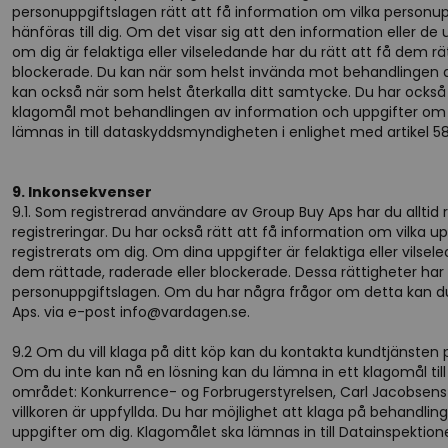
personuppgiftslagen rätt att få information om vilka personu
hänföras till dig. Om det visar sig att den information eller d
om dig är felaktiga eller vilseledande har du rätt att få dem rä
blockerade. Du kan när som helst invända mot behandlingen a
kan också när som helst återkalla ditt samtycke. Du har också 
klagomål mot behandlingen av information och uppgifter om 
lämnas in till dataskyddsmyndigheten i enlighet med artikel 58
9. Inkonsekvenser
9.1. Som registrerad användare av Group Buy Aps har du alltid 
registreringar. Du har också rätt att få information om vilka u
registrerats om dig. Om dina uppgifter är felaktiga eller vilsel
dem rättade, raderade eller blockerade. Dessa rättigheter har 
personuppgiftslagen. Om du har några frågor om detta kan d
Aps. via e-post info@vardagen.se.
9.2 Om du vill klaga på ditt köp kan du kontakta kundtjänsten
Om du inte kan nå en lösning kan du lämna in ett klagomål ti
området: Konkurrence- og Forbrugerstyrelsen, Carl Jacobsens 
villkoren är uppfyllda. Du har möjlighet att klaga på behandli
uppgifter om dig. Klagomålet ska lämnas in till Datainspektionen,