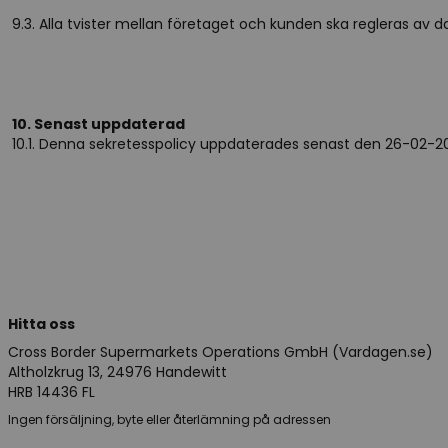
9.3. Alla tvister mellan företaget och kunden ska regleras av d
10. Senast uppdaterad
10.1. Denna sekretesspolicy uppdaterades senast den 26-02-2
Hitta oss
Cross Border Supermarkets Operations GmbH (Vardagen.se)
Altholzkrug 13, 24976 Handewitt
HRB 14436 FL
Ingen försäljning, byte eller återlämning på adressen