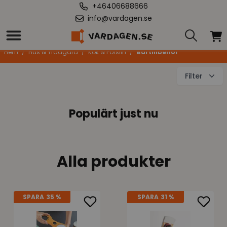
+46406688666
info@vardagen.se
Bartillbehör
Hem
/
Hus & Trädgård
/
Kök & Porslin
/
Bartillbehör
Filter
Populärt just nu
Alla produkter
SPARA
35 %
SPARA
31 %