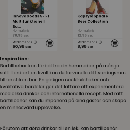
InnovaGoods 5-i-1
Kapsylöppnare
Multifunktionell
Beer Collection
Bu...
Normalpris
Normalpris
78,95
12,95
SEK
SEK
Medlemspris
Medlemspris
50,95
8,95
SEK
SEK
Inspiration:
Bartillbehør kan förbättra din hemmabar på många
sätt. I enbart en kväll kan du förvandla ditt vardagsrum
till en stilren bar. En gedigen cocktailshaker och
kvalitativa bardelar gör det lättare att experimentera
med olika drinkar och internationella recept. Med rätt
bartillbehör kan du imponera på dina gäster och skapa
en minnesvärd upplevelse.
Förutom att göra drinkar till en lek, kan bartillbehör