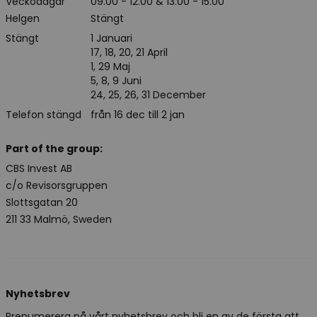
Veckodagar
09.00 - 12.00 & 13.00 - 15.00
Helgen
Stängt
Stängt
1 Januari
17, 18, 20, 21 April
1, 29 Maj
5, 8, 9 Juni
24, 25, 26, 31 December
Telefon stängd
från 16 dec till 2 jan
Part of the group:
CBS Invest AB
c/o Revisorsgruppen
Slottsgatan 20
211 33 Malmö, Sweden
Nyhetsbrev
Prenumerera på vårt nyhetsbrev och bli en av de första att