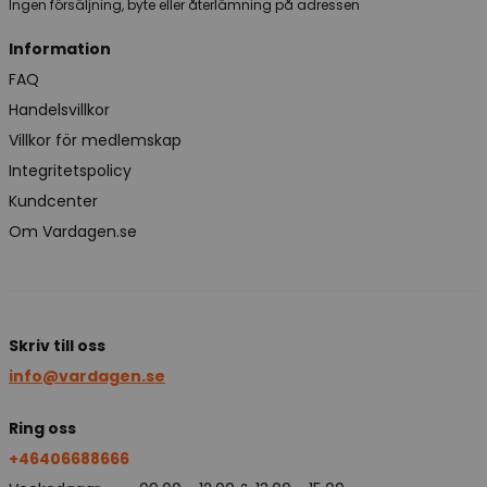
Ingen försäljning, byte eller återlämning på adressen
Information
FAQ
Handelsvillkor
Villkor för medlemskap
Integritetspolicy
Kundcenter
Om Vardagen.se
Skriv till oss
info@vardagen.se
Ring oss
+46406688666