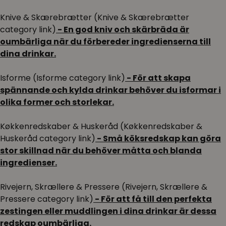
Knive & Skærebrætter (Knive & Skærebrætter
category link)
- En god kniv och skärbräda är
oumbärliga när du förbereder ingredienserna till
dina drinkar.
Isforme (Isforme category link)
- För att skapa
spännande och kylda drinkar behöver du isformar i
olika former och storlekar.
Køkkenredskaber & Huskeråd (Køkkenredskaber &
Huskeråd category link)
- Små köksredskap kan göra
stor skillnad när du behöver måtta och blanda
ingredienser.
Rivejern, Skrællere & Pressere (Rivejern, Skrællere &
Pressere category link)
- För att få till den perfekta
zestingen eller muddlingen i dina drinkar är dessa
redskap oumbärliga.