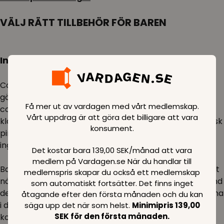
VÄLJ RÄTT TILLBEHÖR FÖR BAREN
Inspiration
Cocktailshakern är ett måste i alla hemmabarer. Den
gör det enkelt och roligt att blanda läckra drinkar och
Få mer ut av vardagen med vårt medlemskap.
cocktails till dina gäster eller till dig själv. Prova en
Vårt uppdrag är att göra det billigare att vara
klassisk mojito, en färgglad cosmopolitan eller en exotisk
konsument.
piña colada. Med en cocktailshaker och de rätta
ingredienserna är möjligheterna oändliga.
Det kostar bara 139,00 SEK/månad att vara
medlem på Vardagen.se När du handlar till
Barskeden är ett mångsidigt verktyg som är oumbärligt
medlemspris skapar du också ett medlemskap
när du vill göra vackra och välsmakande drinkar. Använd
som automatiskt fortsätter. Det finns inget
den för att röra om, röra ihop och blanda ingredienserna
åtagande efter den första månaden och du kan
i dina cocktails så att de får perfekt smak och
säga upp det när som helst.
Minimipris 139,00
SEK för den första månaden.
konsistens. En barsked med långt skaft är perfekt för