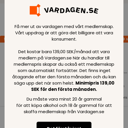
Loading..
Få mer ut av vardagen med vårt medlemskap.
Vårt uppdrag är att göra det billigare att vara
konsument.
SPARA
99
SPARA
99
SPARA
99
SEK
SEK
S
Det kostar bara 139,00 SEK/månad att vara
medlem på Vardagen.se När du handlar till
medlemspris skapar du också ett medlemskap
som automatiskt fortsätter. Det finns inget
Loading...
Loading...
Loading...
åtagande efter den första månaden och du kan
säga upp det när som helst.
Minimipris 139,00
Normalpris
Normalpris
Normalpris
SEK för den första månaden.
99
SEK
99
SEK
99
SEK
Medlemspris
Medlemspris
Medlemspris
Du måste vara minst 20 år gammal
99
SEK
99
SEK
99
SEK
för att köpa alkohol och 18 år gammal för att
skaffa medlemskap från Vardagen.se
Se alla i kategorin