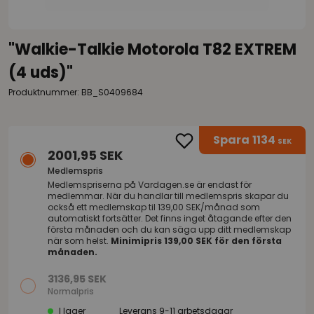
"Walkie-Talkie Motorola T82 EXTREM
(4 uds)"
Produktnummer: BB_S0409684
Spara
1134
SEK
2001,95 SEK
Medlemspris
Medlemspriserna på
Vardagen.se
är endast för
medlemmar. När du handlar till medlemspris skapar du
också ett medlemskap til 139,00 SEK/månad som
automatiskt fortsätter. Det finns inget åtagande efter den
första månaden och du kan säga upp ditt medlemskap
när som helst.
Minimipris 139,00 SEK för den första
månaden.
3136,95 SEK
Normalpris
I lager
Leverans 9-11 arbetsdagar