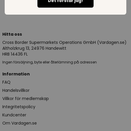
Det förstår jag!
Hitta oss
Cross Border Supermarkets Operations GmbH (Vardagen.se)
Altholzkrug 13, 24976 Handewitt
HRB 14436 FL
Ingen försäljning, byte eller återlämning på adressen
Information
FAQ
Handelsvillkor
Villkor för medlemskap
Integritetspolicy
Kundcenter
Om Vardagen.se