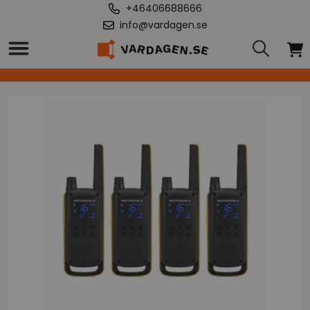
+46406688666
info@vardagen.se
Hem
/
"Walkie-Talkie Motorola T82 EXTREM (4 uds)"