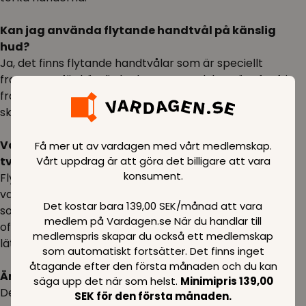
Kan jag använda flytande handtvål på känslig
hud?
Ja, det finns flytande handtvålar som är speciellt
framtagna för känslig hud. Dessa produkter är ofta fria
från parfymer, parabener och sulfater, vilket gör dem
skonsammare mot huden.
Vad är skillnaden mellan flytande handtvål och
Få mer ut av vardagen med vårt medlemskap.
Vårt uppdrag är att göra det billigare att vara
tvål?
konsument.
Flytande handtvål är tvål i flytande form och förvaras
vanligtvis i en flaska med pump. Bar tvål är en fast tvål
Det kostar bara 139,00 SEK/månad att vara
som förvaras som ett block. Flytande handtvål anses
medlem på Vardagen.se När du handlar till
ofta vara mer hygienisk och bekväm eftersom den är
medlemspris skapar du också ett medlemskap
lätt att dosera och förvara.
som automatiskt fortsätter. Det finns inget
åtagande efter den första månaden och du kan
Är flytande handtvål miljövänligt?
säga upp det när som helst.
Minimipris 139,00
Det finns ekologiska och hållbara flytande handtvålar
SEK för den första månaden.