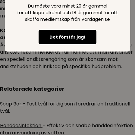
som tillverkas med miljön i åtanke. Dessa produkter
Du måste vara minst 20 år gammal
innehåller ofta naturliga ingredienser och har
för att köpa alkohol och 18 år gammal för att
miljövänliga förpackningar.
skaffa medlemskap från Vardagen.se
Kan jag använda flytande handtvål för att tvätta
Det förstår jag!
ansiktet?
Även om flytande handtvål kan användas för att tvätta
ansiktet rekommenderas i allmänhet att man använder
en speciell ansiktsrengöring som är skonsam mot
ansiktshuden och inriktad på specifika hudproblem.
Relaterade kategorier
Soap Bar
- Fast tvål för dig som föredrar en traditionell
tvål.
Handdesinfektion
- Effektiv och snabb handdesinfektion
utan användning av vatten.