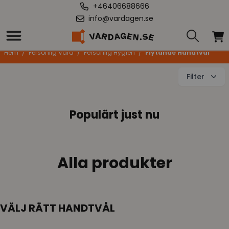
+46406688666
info@vardagen.se
Flytande Handtvål
Hem
/
Personlig Vård
/
Personlig Hygien
/
Flytande Handtvål
Filter
Populärt just nu
Alla produkter
VÄLJ RÄTT HANDTVÅL