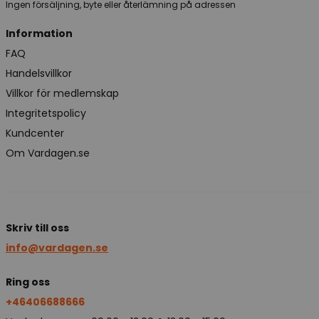
Ingen försäljning, byte eller återlämning på adressen
Information
FAQ
Handelsvillkor
Villkor för medlemskap
Integritetspolicy
Kundcenter
Om Vardagen.se
Skriv till oss
info@vardagen.se
Ring oss
+46406688666