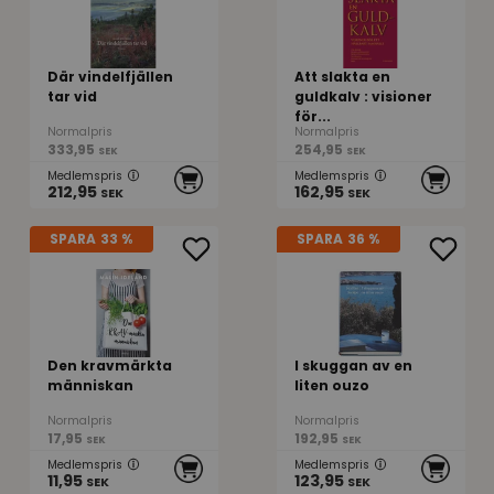
Där vindelfjällen
Att slakta en
tar vid
guldkalv : visioner
för...
Normalpris
Normalpris
333,95
254,95
SEK
SEK
Medlemspris
Medlemspris
212,95
162,95
SEK
SEK
SPARA
33 %
SPARA
36 %
Den kravmärkta
I skuggan av en
människan
liten ouzo
Normalpris
Normalpris
17,95
192,95
SEK
SEK
Medlemspris
Medlemspris
11,95
123,95
SEK
SEK