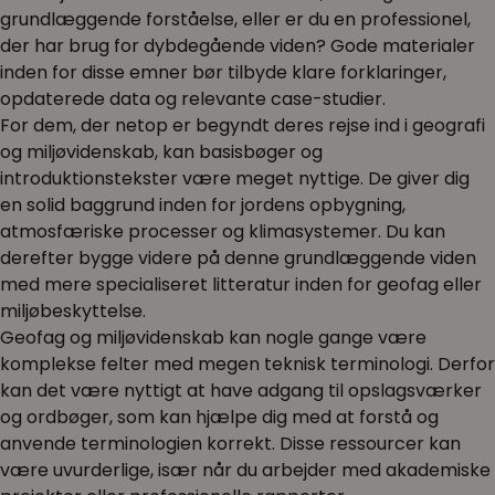
grundlæggende forståelse, eller er du en professionel,
der har brug for dybdegående viden? Gode materialer
inden for disse emner bør tilbyde klare forklaringer,
opdaterede data og relevante case-studier.
For dem, der netop er begyndt deres rejse ind i geografi
og miljøvidenskab, kan basisbøger og
introduktionstekster være meget nyttige. De giver dig
en solid baggrund inden for jordens opbygning,
atmosfæriske processer og klimasystemer. Du kan
derefter bygge videre på denne grundlæggende viden
med mere specialiseret litteratur inden for geofag eller
miljøbeskyttelse.
Geofag og miljøvidenskab kan nogle gange være
komplekse felter med megen teknisk terminologi. Derfor
kan det være nyttigt at have adgang til opslagsværker
og ordbøger, som kan hjælpe dig med at forstå og
anvende terminologien korrekt. Disse ressourcer kan
være uvurderlige, især når du arbejder med akademiske