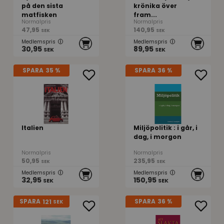
på den sista
krönika över
matfisken
fram...
Normalpris
Normalpris
47,95
140,95
SEK
SEK
Medlemspris
Medlemspris
30,95
89,95
SEK
SEK
SPARA
35 %
SPARA
36 %
Italien
Miljöpolitik : i går, i
dag, i morgon
Normalpris
Normalpris
50,95
235,95
SEK
SEK
Medlemspris
Medlemspris
32,95
150,95
SEK
SEK
121
SPARA
SPARA
36 %
SEK