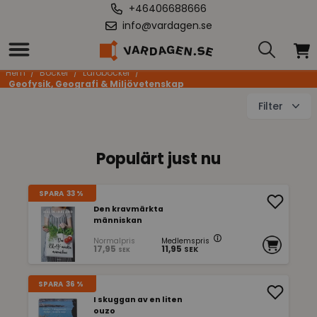
+46406688666
info@vardagen.se
Geofysik, Geografi & Miljövetenskap
Hem
/
Böcker
/
Läroböcker
/
Geofysik, Geografi & Miljövetenskap
Filter
Populärt just nu
SPARA
33 %
Den kravmärkta
människan
Normalpris
Medlemspris
17,95
11,95
SEK
SEK
SPARA
36 %
I skuggan av en liten
ouzo