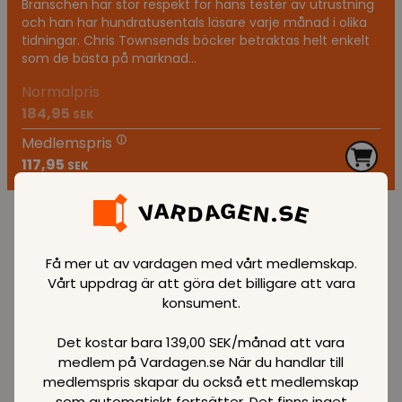
Branschen har stor respekt för hans tester av utrustning
och han har hundratusentals läsare varje månad i olika
tidningar. Chris Townsends böcker betraktas helt enkelt
som de bästa på marknad...
Normalpris
184,95
SEK
Medlemspris
117,95
SEK
SPARA
36 %
Få mer ut av vardagen med vårt medlemskap.
Vårt uppdrag är att göra det billigare att vara
konsument.
Vandrarens lilla
Det kostar bara 139,00 SEK/månad att vara
handbok
medlem på Vardagen.se När du handlar till
medlemspris skapar du också ett medlemskap
Normalpris
184,95
SEK
som automatiskt fortsätter. Det finns inget