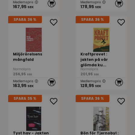
Medlemspris
Medlemspris
167,95
178,95
SEK
SEK
SPARA
36 %
SPARA
36 %
Miljörörelsens
Kraftprovet :
mångfald
jakten på vår
glömda ku...
Normalpris
Normalpris
256,95
201,95
SEK
SEK
Medlemspris
Medlemspris
163,95
128,95
SEK
SEK
SPARA
35 %
SPARA
36 %
Tyst hav - Jakten
Bön för Tjernobyl :