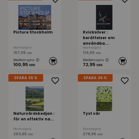
Picture Stockholm
Kvicksilver :
berättelser om
användba...
Normalpris
Normalpris
157,95
114,95
SEK
SEK
Medlemspris
Medlemspris
100,95
72,95
SEK
SEK
SPARA
36 %
SPARA
36 %
Naturvårdskedjan :
Tyst vår
för en effektiv na...
Normalpris
Normalpris
263,95
278,95
SEK
SEK