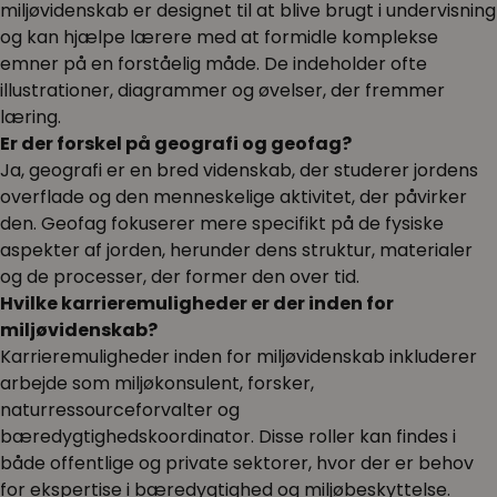
miljøvidenskab er designet til at blive brugt i undervisning
og kan hjælpe lærere med at formidle komplekse
emner på en forståelig måde. De indeholder ofte
illustrationer, diagrammer og øvelser, der fremmer
læring.
Er der forskel på geografi og geofag?
Ja, geografi er en bred videnskab, der studerer jordens
overflade og den menneskelige aktivitet, der påvirker
den. Geofag fokuserer mere specifikt på de fysiske
aspekter af jorden, herunder dens struktur, materialer
og de processer, der former den over tid.
Hvilke karrieremuligheder er der inden for
miljøvidenskab?
Karrieremuligheder inden for miljøvidenskab inkluderer
arbejde som miljøkonsulent, forsker,
naturressourceforvalter og
bæredygtighedskoordinator. Disse roller kan findes i
både offentlige og private sektorer, hvor der er behov
for ekspertise i bæredygtighed og miljøbeskyttelse.