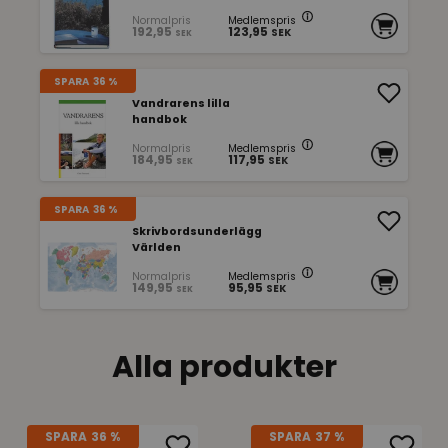
Normalpris
Medlemspris
192,95
123,95
SEK
SEK
SPARA
36 %
Vandrarens lilla
handbok
Normalpris
Medlemspris
184,95
117,95
SEK
SEK
SPARA
36 %
Skrivbordsunderlägg
Världen
Normalpris
Medlemspris
149,95
95,95
SEK
SEK
Alla produkter
SPARA
36 %
SPARA
37 %