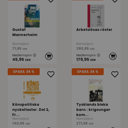
Gustaf
Arbetslösas röster
Mannerheim
Normalpris
Normalpris
71,95
280,95
SEK
SEK
Medlemspris
Medlemspris
45,95
179,95
SEK
SEK
SPARA
36 %
SPARA
36 %
Könspolitiska
Tysklands bleka
nyckeltexter. Del 2,
barn : krigsungar
Fr...
kom...
Normalpris
Normalpris
140,95
271,95
SEK
SEK