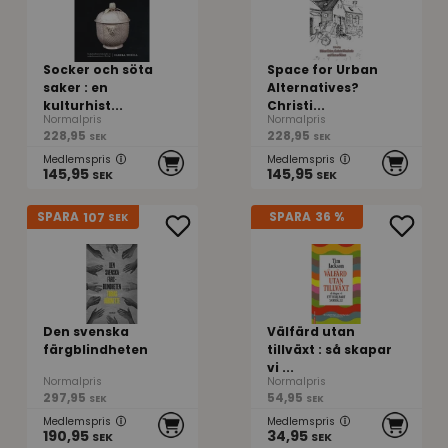
Socker och söta
Space for Urban
saker : en
Alternatives?
kulturhist...
Christi...
Normalpris
Normalpris
228,95
228,95
SEK
SEK
Medlemspris
Medlemspris
145,95
145,95
SEK
SEK
107
SPARA
SPARA
36 %
SEK
Den svenska
Välfärd utan
färgblindheten
tillväxt : så skapar
vi ...
Normalpris
Normalpris
297,95
54,95
SEK
SEK
Medlemspris
Medlemspris
190,95
34,95
SEK
SEK