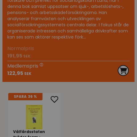
forskare och prefekt för Socialhögskolan i Lund, har i
denna bok samlat uppsatser om sjuk-, arbetslöshets-,
pensions- och arbetsskadeförsäkringarna. Han
analyserar framväxten och utvecklingen av
socialförsäkringssystemets centrala delar. I fokus står de
organiserade intressen och samhälleliga drivkrafter som
kan ses som aktörer respektive förk...
Normalpris
191,95
SEK
Medlemspris
122,95
SEK
SPARA
36 %
Välfärdsstaten