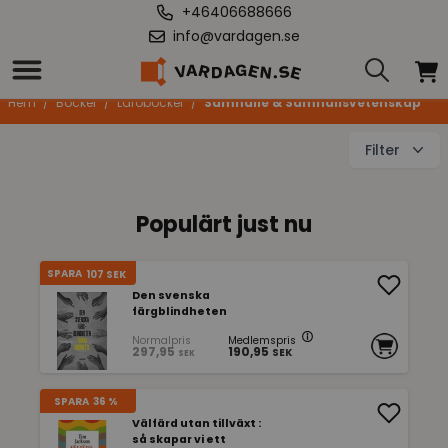
+46406688666
info@vardagen.se
Samhälle & Samhällsvetenskap
Hem
/
Böcker
/
Läroböcker
/
Samhälle & Samhällsvetenskap
Filter
Populärt just nu
SPARA
107
SEK
Den svenska
färgblindheten
Normalpris
Medlemspris
297,95
190,95
SEK
SEK
SPARA
36 %
Välfärd utan tillväxt :
så skapar vi ett