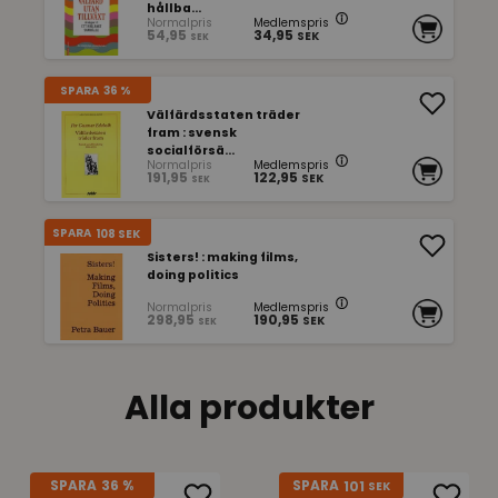
hållba...
Normalpris
Medlemspris
54,95
34,95
SEK
SEK
SPARA
36 %
Välfärdsstaten träder
fram : svensk
socialförsä...
Normalpris
Medlemspris
191,95
122,95
SEK
SEK
SPARA
108
SEK
Sisters! : making films,
doing politics
Normalpris
Medlemspris
298,95
190,95
SEK
SEK
Alla produkter
101
SPARA
36 %
SPARA
SEK