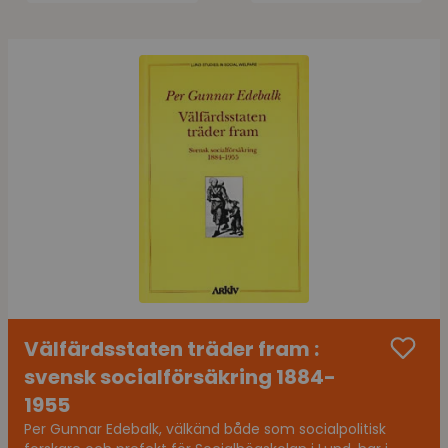
Välfärdsstaten träder fram :
svensk socialförsäkring 1884-
1955
Per Gunnar Edebalk, välkänd både som socialpolitisk