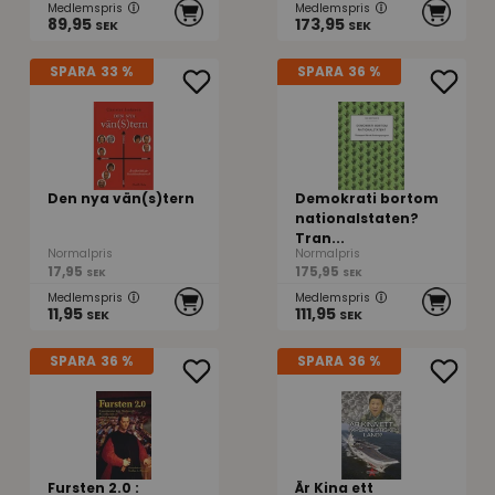
Medlemspris
Medlemspris
89,95
173,95
SEK
SEK
SPARA
33 %
SPARA
36 %
Den nya vän(s)tern
Demokrati bortom
nationalstaten?
Tran...
Normalpris
Normalpris
17,95
175,95
SEK
SEK
Medlemspris
Medlemspris
11,95
111,95
SEK
SEK
SPARA
36 %
SPARA
36 %
Fursten 2.0 :
Är Kina ett