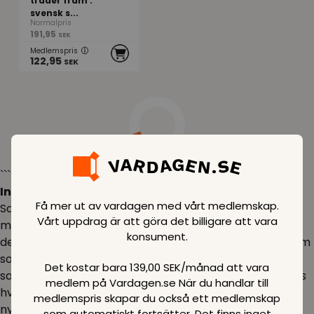
träder fram :
svensk s...
Normalpris
191,95
SEK
Medlemspris
122,95
SEK
```html
Inspiration:
Få mer ut av vardagen med vårt medlemskap.
Samfund & Samfundsvidenskab giver dig en unik
Vårt uppdrag är att göra det billigare att vara
mulighed for at forstå de komplekse sammenhænge,
konsument.
der former vores verden. Du kan dykke ned i emner som
sociologi, antropologi og politik, og få indsigt i, hvordan
Det kostar bara 139,00 SEK/månad att vara
samfund fungerer, og hvilke faktorer der påvirker vores
medlem på Vardagen.se När du handlar till
hverdag. Uanset om du er studerende eller bare
medlemspris skapar du också ett medlemskap
nysgerrig, vil du finde noget, der vækker din interesse.
som automatiskt fortsätter. Det finns inget