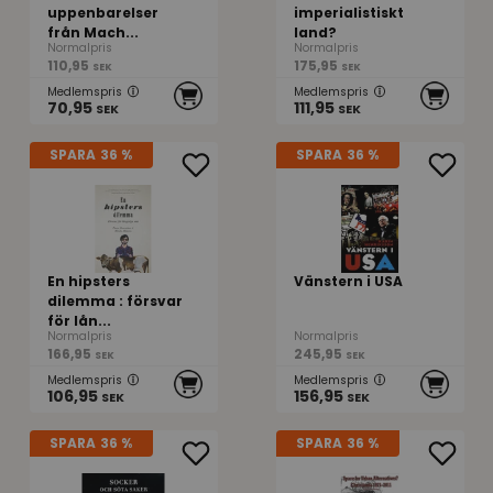
uppenbarelser
imperialistiskt
från Mach...
land?
Normalpris
Normalpris
110,95
175,95
SEK
SEK
Medlemspris
Medlemspris
70,95
111,95
SEK
SEK
SPARA
36 %
SPARA
36 %
En hipsters
Vänstern i USA
dilemma : försvar
för lån...
Normalpris
Normalpris
166,95
245,95
SEK
SEK
Medlemspris
Medlemspris
106,95
156,95
SEK
SEK
SPARA
36 %
SPARA
36 %