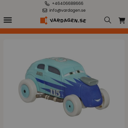
+46406688666
info@vardagen.se
Hem
/
Bilar 3 - Rollbesättningen - Revo Kos (HHV06)