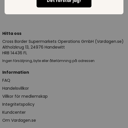
Det förstår jag!
Hitta oss
Cross Border Supermarkets Operations GmbH (Vardagen.se)
Altholzkrug 13, 24976 Handewitt
HRB 14436 FL
Ingen försäljning, byte eller återlämning på adressen
Information
FAQ
Handelsvillkor
Villkor för medlemskap
Integritetspolicy
Kundcenter
Om Vardagen.se