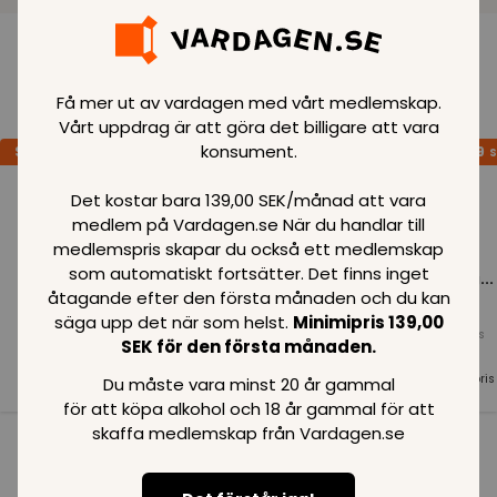
Loading..
Få mer ut av vardagen med vårt medlemskap.
Vårt uppdrag är att göra det billigare att vara
konsument.
SPARA
99
SPARA
99
SPARA
99
SEK
SEK
S
Det kostar bara 139,00 SEK/månad att vara
medlem på Vardagen.se När du handlar till
medlemspris skapar du också ett medlemskap
som automatiskt fortsätter. Det finns inget
Loading...
Loading...
Loading...
åtagande efter den första månaden och du kan
säga upp det när som helst.
Minimipris 139,00
Normalpris
Normalpris
Normalpris
SEK för den första månaden.
99
SEK
99
SEK
99
SEK
Medlemspris
Medlemspris
Medlemspris
Du måste vara minst 20 år gammal
99
SEK
99
SEK
99
SEK
för att köpa alkohol och 18 år gammal för att
skaffa medlemskap från Vardagen.se
Se alla i kategorin