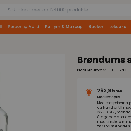
l
Personlig Vård
Parfym & Makeup
Böcker
Leksaker
Brøndums sn
Produktnummer: CB_015788
262,95
SEK
Medlemspris
Medlemspriserna 
du handlar till me
139,00 SEK/månad s
åtagande efter de
medlemskap när s
första månaden