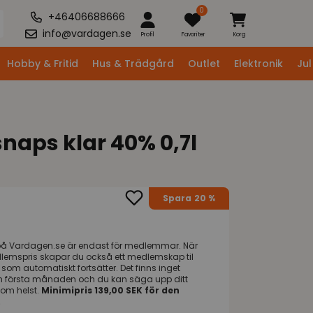
0
+46406688666
info@vardagen.se
Profil
Favoriter
Korg
Hobby & Fritid
Hus & Trädgård
Outlet
Elektronik
Jul
aps klar 40% 0,7l
Spara
20 %
på
Vardagen.se
är endast för medlemmar. När
dlemspris skapar du också ett medlemskap til
om automatiskt fortsätter. Det finns inget
n första månaden och du kan säga upp ditt
om helst.
Minimipris 139,00 SEK för den
.