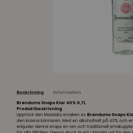
Beskrivning
Information
Brøndums Snaps Klar 40% 0,7L
Produktbeskrivning
Upptäck den klassiska smaken av
Brøndums Snaps Kl
den kräsna kännaren. Med en alkoholhalt på 40% och en 
erbjuder denna snaps en ren och traditionell smakuppl
för alla tillfällen. Denna dryck är ett utmärkt val för de