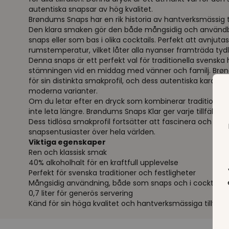
autentiska snapsar av hög kvalitet.
Brøndums Snaps har en rik historia av hantverksmässig ti
Den klara smaken gör den både mångsidig och användb
snaps eller som bas i olika cocktails. Perfekt att avnjutas 
rumstemperatur, vilket låter alla nyanser framträda tydl
Denna snaps är ett perfekt val för traditionella svenska h
stämningen vid en middag med vänner och familj. Brøn
för sin distinkta smakprofil, och dess autentiska karakt
moderna varianter.
Om du letar efter en dryck som kombinerar tradition o
inte leta längre. Brøndums Snaps Klar ger varje tillfälle e
Dess tidlösa smakprofil fortsätter att fascinera och till
snapsentusiaster över hela världen.
Viktiga egenskaper
Ren och klassisk smak
40% alkoholhalt för en kraftfull upplevelse
Perfekt för svenska traditioner och festligheter
Mångsidig användning, både som snaps och i cocktails
0,7 liter för generös servering
Känd för sin höga kvalitet och hantverksmässiga tillverk