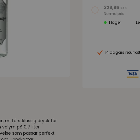
328,95
SEK
Normalpris
I lager
L
14 dagars returrät
ar
, en förstklassig dryck för
volym på 0,7 liter
evelse som passar perfekt
n som uppskattar