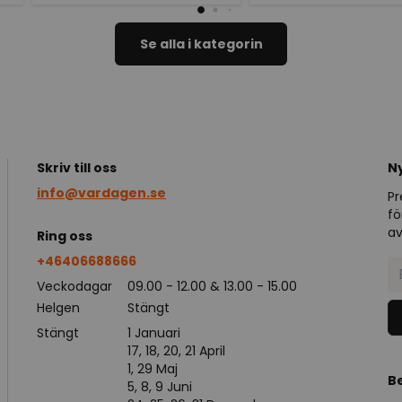
Se alla i kategorin
Skriv till oss
N
info@vardagen.se
Pr
fö
av
Ring oss
+46406688666
Veckodagar
09.00 - 12.00 & 13.00 - 15.00
Helgen
Stängt
Stängt
1 Januari
17, 18, 20, 21 April
1, 29 Maj
B
5, 8, 9 Juni