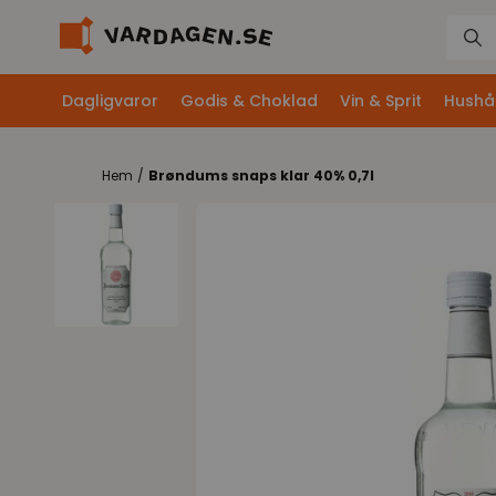
Dagligvaror
Godis & Choklad
Vin & Sprit
Hushål
Hem
/
Brøndums snaps klar 40% 0,7l