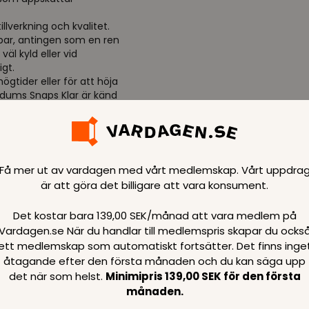
llverkning och kvalitet.
ar, antingen som en ren
väl kyld eller vid
igt.
ögtider eller för att höja
dums Snaps Klar är känd
är gör den oöverträffad av
ch elegans, behöver du
n touch av klass och kultur.
tala nya generationer av
Få mer ut av vardagen med vårt medlemskap. Vårt uppdra
är att göra det billigare att vara konsument.
Det kostar bara 139,00 SEK/månad att vara medlem på
Vardagen.se När du handlar till medlemspris skapar du ocks
ett medlemskap som automatiskt fortsätter. Det finns inge
åtagande efter den första månaden och du kan säga upp
ning
det när som helst.
Minimipris 139,00 SEK för den första
månaden.