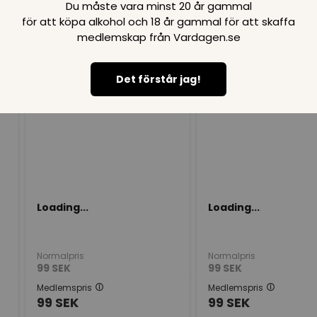
Du måste vara minst 20 år gammal
för att köpa alkohol och 18 år gammal för att skaffa
medlemskap från Vardagen.se
Loading..
Det förstår jag!
SPARA
99
SPARA
99
SEK
SEK
Loading...
Loading...
Normalpris
Normalpris
99
SEK
99
SEK
Medlemspris
Medlemspris
99
SEK
99
SEK