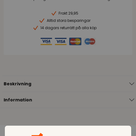
Frakt 29,95
Alltid stora besparingar
14 dagars returrätt på alla köp
Beskrivning
Information