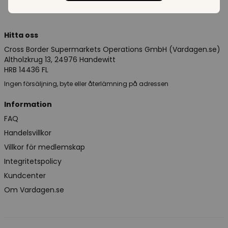
Hitta oss
Cross Border Supermarkets Operations GmbH (Vardagen.se)
Altholzkrug 13, 24976 Handewitt
HRB 14436 FL
Ingen försäljning, byte eller återlämning på adressen
Information
FAQ
Handelsvillkor
Villkor för medlemskap
Integritetspolicy
Kundcenter
Om Vardagen.se