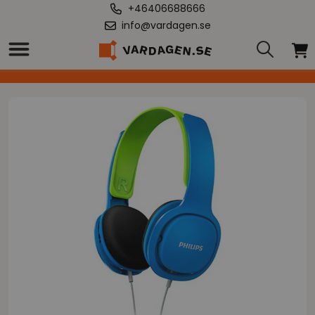
+46406688666
info@vardagen.se
Hem
/
"Diademhörlurar Philips (3.5 mm) Blå För pojkar Med kabel"