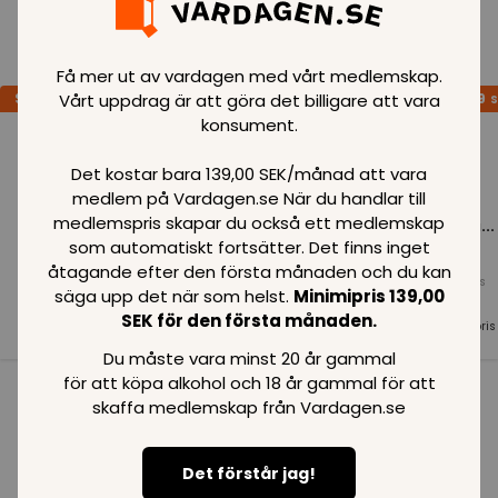
Loading..
Få mer ut av vardagen med vårt medlemskap.
Vårt uppdrag är att göra det billigare att vara
SPARA
99
SPARA
99
SPARA
99
SEK
SEK
S
konsument.
Det kostar bara 139,00 SEK/månad att vara
medlem på Vardagen.se När du handlar till
medlemspris skapar du också ett medlemskap
Loading...
Loading...
Loading...
som automatiskt fortsätter. Det finns inget
åtagande efter den första månaden och du kan
Normalpris
Normalpris
Normalpris
säga upp det när som helst.
Minimipris 139,00
99
SEK
99
SEK
99
SEK
SEK för den första månaden.
Medlemspris
Medlemspris
Medlemspris
99
SEK
99
SEK
99
SEK
Du måste vara minst 20 år gammal
för att köpa alkohol och 18 år gammal för att
skaffa medlemskap från Vardagen.se
Se alla i kategorin
Det förstår jag!