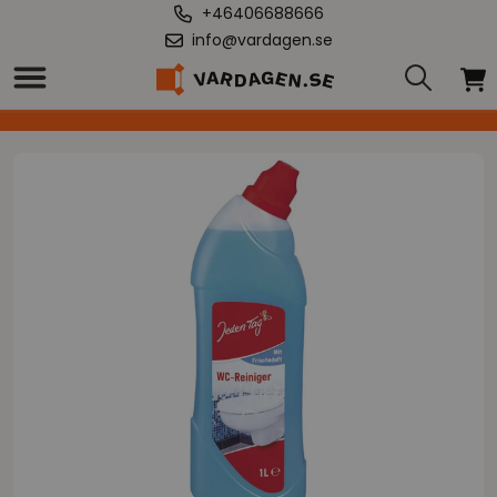
+46406688666
info@vardagen.se
Hem
/
Every day toalettrengöring 1000 ml