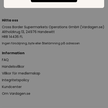
Hitta oss
Cross Border Supermarkets Operations GmbH (Vardagen.se)
Altholzkrug 13, 24976 Handewitt
HRB 14436 FL
Ingen försäljning, byte eller återlämning på adressen
Information
FAQ
Handelsvillkor
Villkor för medlemskap
Integritetspolicy
Kundcenter
Om Vardagen.se