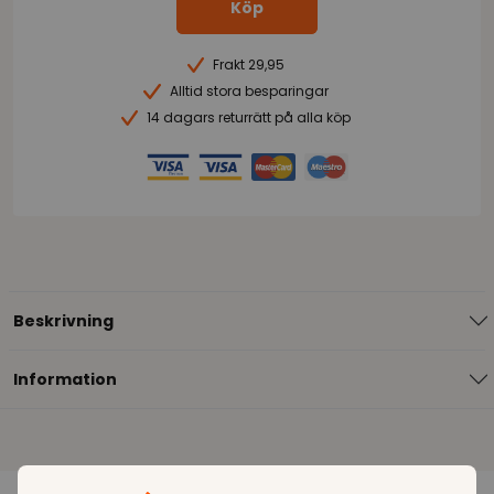
Köp
Frakt 29,95
Alltid stora besparingar
14 dagars returrätt på alla köp
Beskrivning
Information