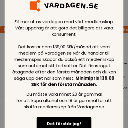
Loading..
Få mer ut av vardagen med vårt medlemskap.
Vårt uppdrag är att göra det billigare att vara
SPARA
99
SPARA
99
SPARA
99
SEK
SEK
S
konsument.
Det kostar bara 139,00 SEK/månad att vara
medlem på Vardagen.se När du handlar till
medlemspris skapar du också ett medlemskap
Loading...
Loading...
Loading...
som automatiskt fortsätter. Det finns inget
åtagande efter den första månaden och du kan
Normalpris
Normalpris
Normalpris
säga upp det när som helst.
Minimipris 139,00
99
SEK
99
SEK
99
SEK
SEK för den första månaden.
Medlemspris
Medlemspris
Medlemspris
99
SEK
99
SEK
99
SEK
Du måste vara minst 20 år gammal
för att köpa alkohol och 18 år gammal för att
skaffa medlemskap från Vardagen.se
Se alla i kategorin
Det förstår jag!