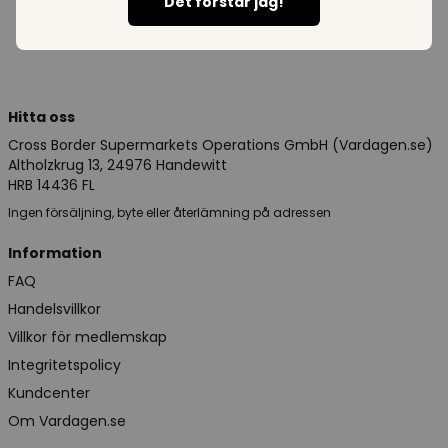
Det förstår jag!
Hitta oss
Cross Border Supermarkets Operations GmbH (Vardagen.se)
Altholzkrug 13, 24976 Handewitt
HRB 14436 FL
Ingen försäljning, byte eller återlämning på adressen
Information
FAQ
Handelsvillkor
Villkor för medlemskap
Integritetspolicy
Kundcenter
Om Vardagen.se