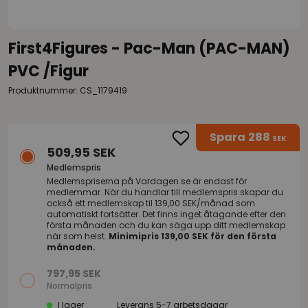
First4Figures - Pac-Man (PAC-MAN)
PVC /Figur
Produktnummer: CS_1179419
Spara
288
SEK
509,95 SEK
Medlemspris
Medlemspriserna på
Vardagen.se
är endast för
medlemmar. När du handlar till medlemspris skapar du
också ett medlemskap til 139,00 SEK/månad som
automatiskt fortsätter. Det finns inget åtagande efter den
första månaden och du kan säga upp ditt medlemskap
när som helst.
Minimipris 139,00 SEK för den första
månaden.
797,95 SEK
Normalpris
I lager
Leverans 5-7 arbetsdagar