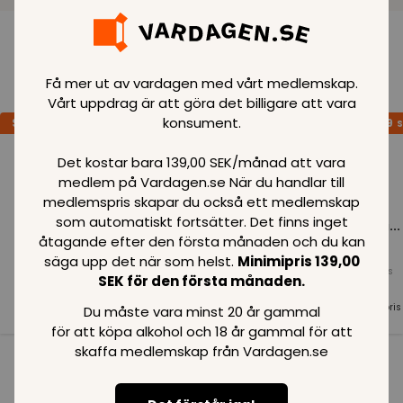
Loading..
Få mer ut av vardagen med vårt medlemskap.
Vårt uppdrag är att göra det billigare att vara
konsument.
SPARA
99
SPARA
99
SPARA
99
SEK
SEK
S
Det kostar bara 139,00 SEK/månad att vara
medlem på Vardagen.se När du handlar till
medlemspris skapar du också ett medlemskap
som automatiskt fortsätter. Det finns inget
Loading...
Loading...
Loading...
åtagande efter den första månaden och du kan
säga upp det när som helst.
Minimipris 139,00
Normalpris
Normalpris
Normalpris
SEK för den första månaden.
99
SEK
99
SEK
99
SEK
Medlemspris
Medlemspris
Medlemspris
Du måste vara minst 20 år gammal
99
SEK
99
SEK
99
SEK
för att köpa alkohol och 18 år gammal för att
skaffa medlemskap från Vardagen.se
Se alla i kategorin