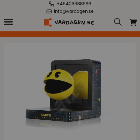
+46406688666
info@vardagen.se
Hem
/
First4Figures - Pac-Man (PAC-MAN) PVC /Figur