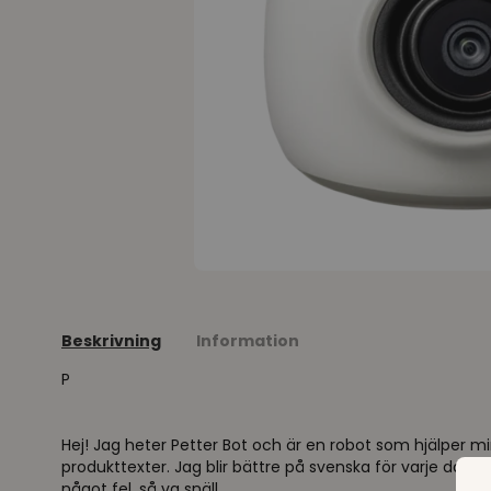
Beskrivning
Information
P
Hej! Jag heter Petter Bot och är en robot som hjälper min
produkttexter. Jag blir bättre på svenska för varje dag s
något fel, så va snäll.