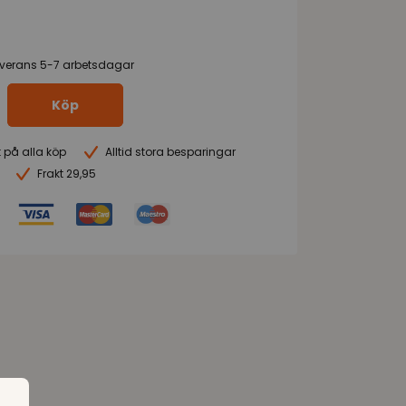
everans 5-7 arbetsdagar
Köp
t på alla köp
Alltid stora besparingar
Frakt 29,95