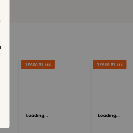
g
å
t
SPARA
99
SPARA
99
SEK
SEK
Loading...
Loading...