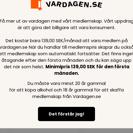
Få mer ut av vardagen med vårt medlemskap. Vårt uppdra
är att göra det billigare att vara konsument.
Det kostar bara 139,00 SEK/månad att vara medlem på
Loading..
Vardagen.se När du handlar till medlemspris skapar du ocks
ett medlemskap som automatiskt fortsätter. Det finns inge
åtagande efter den första månaden och du kan säga upp
SPARA
99
SPARA
99
SEK
SEK
det när som helst.
Minimipris 139,00 SEK för den första
månaden.
Du måste vara minst 20 år gammal
för att köpa alkohol och 18 år gammal för att skaffa
medlemskap från Vardagen.se
Det förstår jag!
Loading...
Loading...