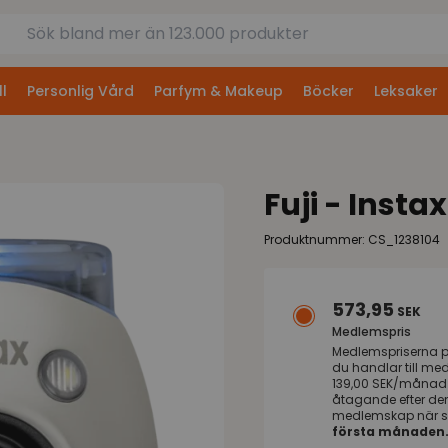
l
Personlig Vård
Parfym & Makeup
Böcker
Leksaker
Fuji - Inst
Produktnummer: CS_1238104
573,95
SEK
Medlemspris
Medlemspriserna 
du handlar till me
139,00 SEK/månad s
åtagande efter de
medlemskap när s
första månaden