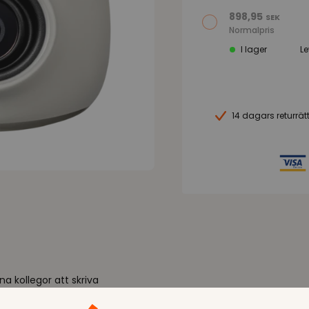
898,95
SEK
Normalpris
I lager
L
14 dagars returrät
a kollegor att skriva
om går. Om jag har skrivit