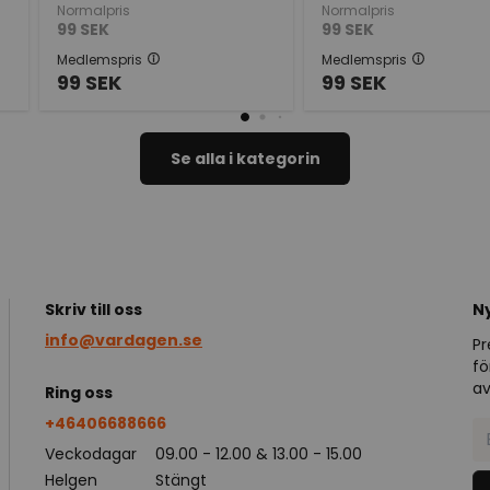
Normalpris
Normalpris
99
SEK
99
SEK
Medlemspris
Medlemspris
99
SEK
99
SEK
Se alla i kategorin
Skriv till oss
N
info@vardagen.se
Pr
fö
av
Ring oss
+46406688666
Veckodagar
09.00 - 12.00 & 13.00 - 15.00
Helgen
Stängt