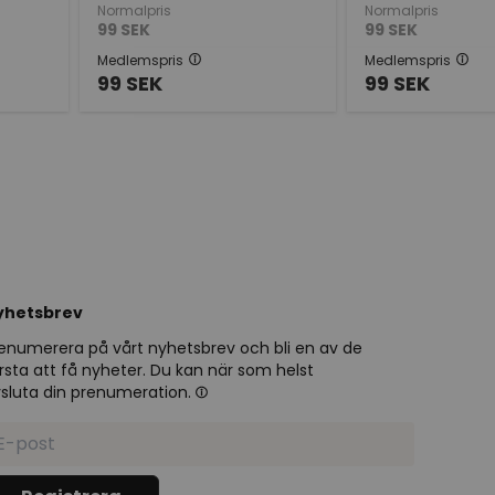
Normalpris
Normalpris
99
SEK
99
SEK
Medlemspris
Medlemspris
99
SEK
99
SEK
yhetsbrev
enumerera på vårt nyhetsbrev och bli en av de
rsta att få nyheter. Du kan när som helst
sluta din prenumeration.