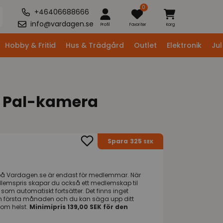
0
+46406688666
info@vardagen.se
Profil
Favoriter
Korg
Hobby & Fritid
Hus & Trädgård
Outlet
Elektronik
Jul
ax Pal-kamera
325
Spara
SEK
på
Vardagen.se
är endast för medlemmar. När
dlemspris skapar du också ett medlemskap til
om automatiskt fortsätter. Det finns inget
n första månaden och du kan säga upp ditt
om helst.
Minimipris 139,00 SEK för den
.