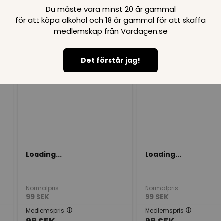
Du måste vara minst 20 år gammal
för att köpa alkohol och 18 år gammal för att skaffa
medlemskap från Vardagen.se
Loading..
Det förstår jag!
SPARA
99
SPARA
99
SEK
SEK
Loading...
Loading...
Normalpris
Normalpris
99
SEK
99
SEK
Medlemspris
Medlemspris
99
SEK
99
SEK