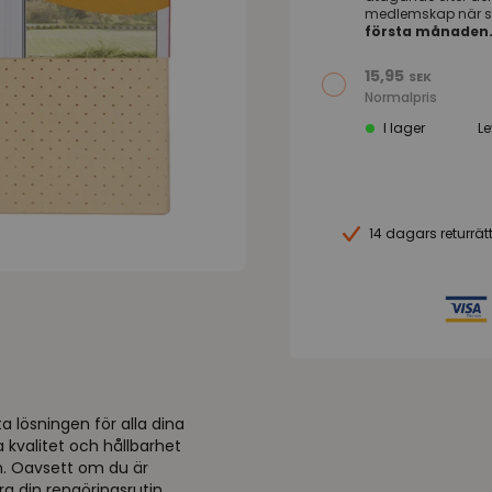
medlemskap när s
första månaden
15,95
SEK
Normalpris
I lager
L
14 dagars returrät
lösningen för alla dina
 kvalitet och hållbarhet
sh. Oavsett om du är
a din rengöringsrutin