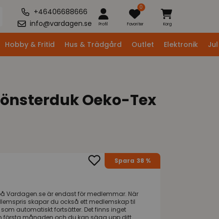
0
+46406688666
info@vardagen.se
Profil
Favoriter
Korg
Hobby & Fritid
Hus & Trädgård
Outlet
Elektronik
Jul
Fönsterduk Oeko-Tex
Spara
38 %
på
Vardagen.se
är endast för medlemmar. När
dlemspris skapar du också ett medlemskap til
om automatiskt fortsätter. Det finns inget
n första månaden och du kan säga upp ditt