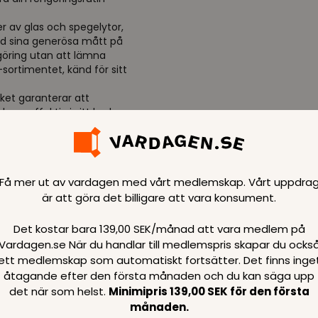
r av glas och spegelytor,
Med sina generösa mått på
ngöring utan att lämna
-sortimentet, känd för sitt
ket garanterar att
ara effektiv i sitt bruk,
juder en balans mellan
ens medvetna
lket sparar både pengar
Få mer ut av vardagen med vårt medlemskap. Vårt uppdra
 om igen, vilket gör den
är att göra det billigare att vara konsument.
. Ett hållbart val som du
Det kostar bara 139,00 SEK/månad att vara medlem på
Vardagen.se När du handlar till medlemspris skapar du ocks
ng
ett medlemskap som automatiskt fortsätter. Det finns inge
åtagande efter den första månaden och du kan säga upp
det när som helst.
Minimipris 139,00 SEK för den första
månaden.