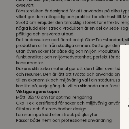
avsevärt.
Fönsterduken är designad för att användas på olika type
vilket gör den mångsidig och praktisk för alla hushåll. 
35x40 cm erbjuder den tillräcklig storlek för effektiv re
några ludd eller streck. Produkten är en del av Jede Tag
pålitliga och prisvärda utbud.
Det är dessutom certifierat enligt Öko-Tex-standard, vil
produkten är fri från skadliga ämnen. Detta gör den inte b
utan även säker för både dig och miljön. Produkten erb
funktionalitet och miljömedvetenhet, perfekt för dag
konsumenter.
Dukens slitstarka material gör att den håller över tid, vi
och resurser. Den är lätt att tvätta och använda om och
till en ekonomisk och miljövänlig val i din städutrustning
kan lita på, varje gång du vill ha skinande rena fönster.
Viktiga egenskaper
Mått: 35x40 cm för optimal rengöring
Öko-Tex-certifierad för säker och miljövänlig användni
Slitstark och återanvändbar design
Lämnar inga ludd eller streck på glasytor
Passar både hem och professionell användning