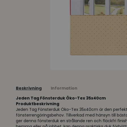
Beskrivning
Information
Jeden Tag Fönsterduk Öko-Tex 35x40cm
Produktbeskrivning
Jeden Tag Fönsterduk Öko-Tex 35x40cm är den perfekta 
fönsterrengöringsbehov. Tillverkad med hänsyn till bästa
ger denna fönsterduk en strålande ren och fläckfri fini
hemma eller på jobbet, kan denna praktiska duk förbättr