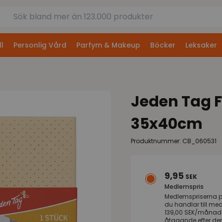
l
Personlig Vård
Parfym & Makeup
Böcker
Leksaker
Jeden Tag 
35x40cm
Produktnummer: CB_060531
9,95
SEK
Medlemspris
Medlemspriserna 
du handlar till me
139,00 SEK/månad s
åtagande efter de