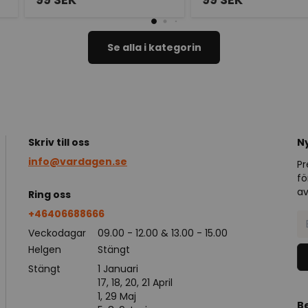
Se alla i kategorin
Skriv till oss
N
info@vardagen.se
Pr
fö
av
Ring oss
+46406688666
Veckodagar
09.00 - 12.00 & 13.00 - 15.00
Helgen
Stängt
Stängt
1 Januari
17, 18, 20, 21 April
1, 29 Maj
B