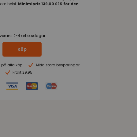
om helst.
Minimipris 139,00 SEK för den
.
everans 2-4 arbetsdagar
Köp
t på alla köp
Alltid stora besparingar
Frakt 29,95