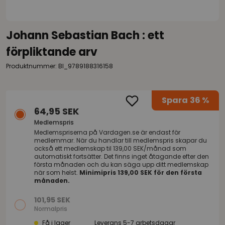
Johann Sebastian Bach : ett
förpliktande arv
Produktnummer: BI_9789188316158
Spara
36 %
64,95 SEK
Medlemspris
Medlemspriserna på
Vardagen.se
är endast för
medlemmar. När du handlar till medlemspris skapar du
också ett medlemskap til 139,00 SEK/månad som
automatiskt fortsätter. Det finns inget åtagande efter den
första månaden och du kan säga upp ditt medlemskap
när som helst.
Minimipris 139,00 SEK för den första
månaden.
101,95 SEK
Normalpris
Få i lager
Leverans 5-7 arbetsdagar