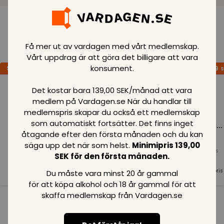
Loading..
Få mer ut av vardagen med vårt medlemskap.
Vårt uppdrag är att göra det billigare att vara
konsument.
SPARA
99
SPARA
99
SPARA
99
SEK
SEK
S
Det kostar bara 139,00 SEK/månad att vara
medlem på Vardagen.se När du handlar till
medlemspris skapar du också ett medlemskap
som automatiskt fortsätter. Det finns inget
Loading...
Loading...
Loading...
åtagande efter den första månaden och du kan
säga upp det när som helst.
Minimipris 139,00
Normalpris
Normalpris
Normalpris
SEK för den första månaden.
99
SEK
99
SEK
99
SEK
Medlemspris
Medlemspris
Medlemspris
Du måste vara minst 20 år gammal
99
SEK
99
SEK
99
SEK
för att köpa alkohol och 18 år gammal för att
skaffa medlemskap från Vardagen.se
Se alla i kategorin