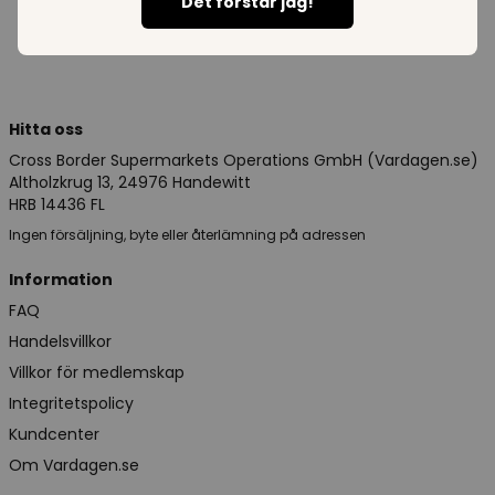
Det förstår jag!
Hitta oss
Cross Border Supermarkets Operations GmbH (Vardagen.se)
Altholzkrug 13, 24976 Handewitt
HRB 14436 FL
Ingen försäljning, byte eller återlämning på adressen
Information
FAQ
Handelsvillkor
Villkor för medlemskap
Integritetspolicy
Kundcenter
Om Vardagen.se