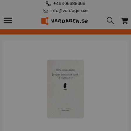
+46406688666
info@vardagen.se
Hem
/
Johann Sebastian Bach : ett förpliktande arv