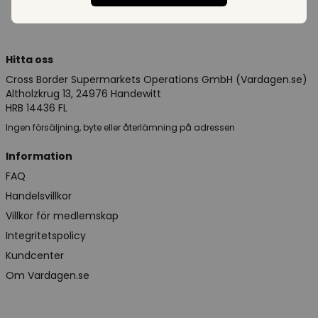
Hitta oss
Cross Border Supermarkets Operations GmbH (Vardagen.se)
Altholzkrug 13, 24976 Handewitt
HRB 14436 FL
Ingen försäljning, byte eller återlämning på adressen
Information
FAQ
Handelsvillkor
Villkor för medlemskap
Integritetspolicy
Kundcenter
Om Vardagen.se