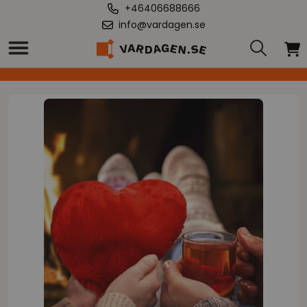
+46406688666
info@vardagen.se
Hem
/
Kudde med värmande hjärta Deluxe