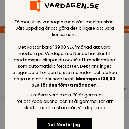
Loading..
Få mer ut av vardagen med vårt medlemskap.
Vårt uppdrag är att göra det billigare att vara
SPARA
99
SPARA
99
SPARA
99
SEK
SEK
S
konsument.
Det kostar bara 139,00 SEK/månad att vara
medlem på Vardagen.se När du handlar till
medlemspris skapar du också ett medlemskap
Loading...
Loading...
Loading...
som automatiskt fortsätter. Det finns inget
åtagande efter den första månaden och du kan
Normalpris
Normalpris
Normalpris
säga upp det när som helst.
Minimipris 139,00
99
SEK
99
SEK
99
SEK
SEK för den första månaden.
Medlemspris
Medlemspris
Medlemspris
99
SEK
99
SEK
99
SEK
Du måste vara minst 20 år gammal
för att köpa alkohol och 18 år gammal för att
skaffa medlemskap från Vardagen.se
Se alla i kategorin
Det förstår jag!