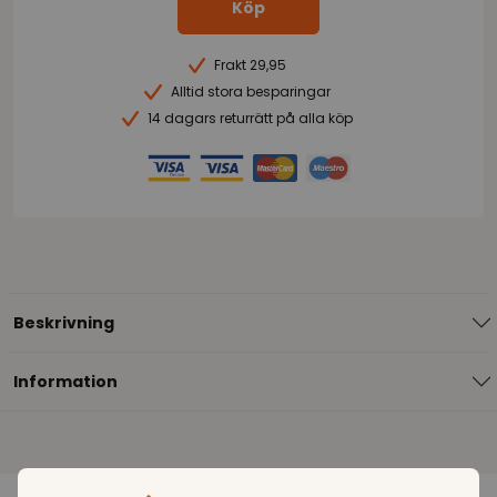
Köp
Frakt 29,95
Alltid stora besparingar
14 dagars returrätt på alla köp
Beskrivning
Information