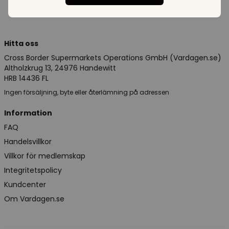
Hitta oss
Cross Border Supermarkets Operations GmbH (Vardagen.se)
Altholzkrug 13, 24976 Handewitt
HRB 14436 FL
Ingen försäljning, byte eller återlämning på adressen
Information
FAQ
Handelsvillkor
Villkor för medlemskap
Integritetspolicy
Kundcenter
Om Vardagen.se