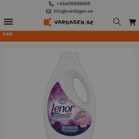
+46406688666
info@vardagen.se
Hem
/
Lenor Colour flytande tvättmedel Ametist Flower Dream 19WL
0,95L