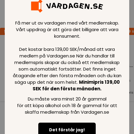
Loading..
Få mer ut av vardagen med vårt medlemskap.
Vårt uppdrag är att göra det billigare att vara
SPARA
99
SPARA
99
SPARA
99
SEK
SEK
S
konsument.
Det kostar bara 139,00 SEK/månad att vara
medlem på Vardagen.se När du handlar till
medlemspris skapar du också ett medlemskap
Loading...
Loading...
Loading...
som automatiskt fortsätter. Det finns inget
åtagande efter den första månaden och du kan
Normalpris
Normalpris
Normalpris
säga upp det när som helst.
Minimipris 139,00
99
SEK
99
SEK
99
SEK
SEK för den första månaden.
Medlemspris
Medlemspris
Medlemspris
99
SEK
99
SEK
99
SEK
Du måste vara minst 20 år gammal
för att köpa alkohol och 18 år gammal för att
skaffa medlemskap från Vardagen.se
Se alla i kategorin
Det förstår jag!