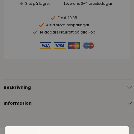
Slut på lagret
Leverans 2-4 arbetsdagar
Frakt 29,95
Alltid stora besparingar
14 dagars returrätt på alla köp
Beskrivning
Information