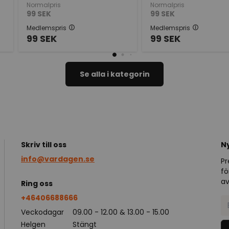
Normalpris
Normalpris
99
SEK
99
SEK
Medlemspris
Medlemspris
99
SEK
99
SEK
Se alla i kategorin
Skriv till oss
N
info@vardagen.se
Pr
fö
av
Ring oss
+46406688666
Veckodagar
09.00 - 12.00 & 13.00 - 15.00
Helgen
Stängt