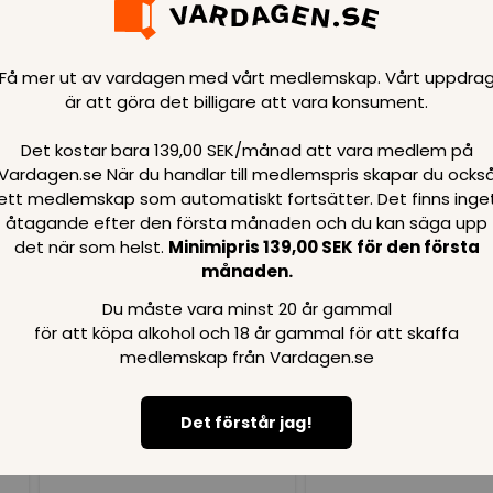
Få mer ut av vardagen med vårt medlemskap. Vårt uppdra
är att göra det billigare att vara konsument.
Det kostar bara 139,00 SEK/månad att vara medlem på
Loading..
Vardagen.se När du handlar till medlemspris skapar du ocks
ett medlemskap som automatiskt fortsätter. Det finns inge
åtagande efter den första månaden och du kan säga upp
SPARA
99
SPARA
99
SEK
SEK
det när som helst.
Minimipris 139,00 SEK för den första
månaden.
Du måste vara minst 20 år gammal
för att köpa alkohol och 18 år gammal för att skaffa
medlemskap från Vardagen.se
Det förstår jag!
Loading...
Loading...