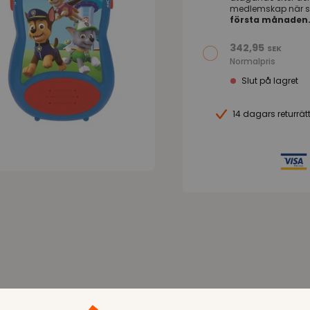
medlemskap när s
första månaden
342,95
SEK
Normalpris
Slut på lagret
14 dagars returrät