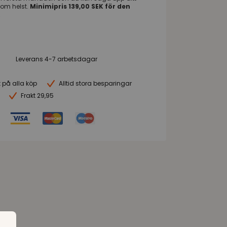
om helst.
Minimipris 139,00 SEK för den
.
Leverans 4-7 arbetsdagar
t på alla köp
Alltid stora besparingar
Frakt 29,95