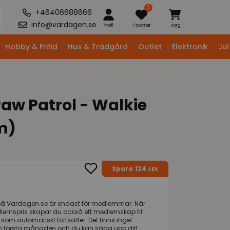
0
+46406688666
info@vardagen.se
Profil
Favoriter
Korg
Hobby & Fritid
Hus & Trädgård
Outlet
Elektronik
Jul
Paw Patrol - Walkie
 m)
124
Spara
SEK
på
Vardagen.se
är endast för medlemmar. När
dlemspris skapar du också ett medlemskap til
om automatiskt fortsätter. Det finns inget
n första månaden och du kan säga upp ditt