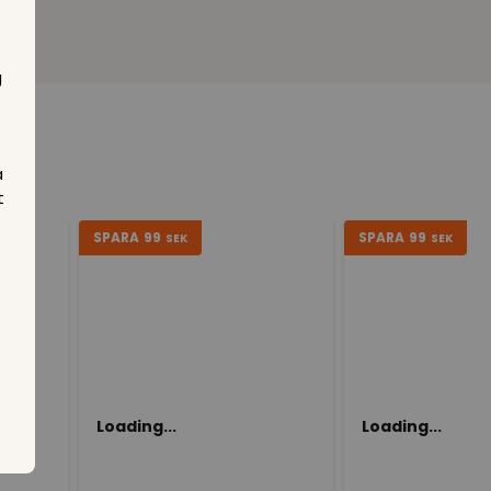
g
å
t
SPARA
99
SPARA
99
SEK
SEK
Loading...
Loading...