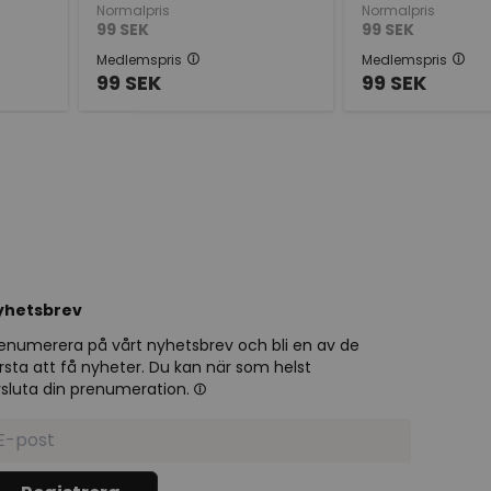
Normalpris
Normalpris
99
SEK
99
SEK
Medlemspris
Medlemspris
99
SEK
99
SEK
yhetsbrev
enumerera på vårt nyhetsbrev och bli en av de
rsta att få nyheter. Du kan när som helst
sluta din prenumeration.