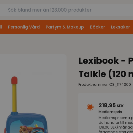
l
Personlig Vård
Parfym & Makeup
Böcker
Leksaker
Lexibook - 
Talkie (120
Produktnummer: CS_1174000
218,95
SEK
Medlemspris
Medlemspriserna 
du handlar till me
139,00 SEK/månad s
åtagande efter de