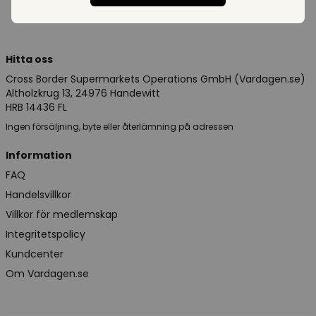
Hitta oss
Cross Border Supermarkets Operations GmbH (Vardagen.se)
Altholzkrug 13, 24976 Handewitt
HRB 14436 FL
Ingen försäljning, byte eller återlämning på adressen
Information
FAQ
Handelsvillkor
Villkor för medlemskap
Integritetspolicy
Kundcenter
Om Vardagen.se