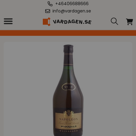
+46406688666
info@vardagen.se
Hem
/
Napoleon Le Cuvier VSOP 36% 1l