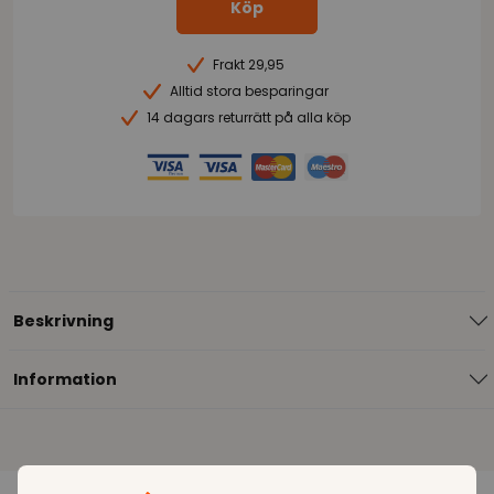
Köp
Frakt 29,95
Alltid stora besparingar
14 dagars returrätt på alla köp
Beskrivning
Information