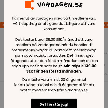
Loading..
Få mer ut av vardagen med vårt medlemskap.
Vårt uppdrag är att göra det billigare att vara
SPARA
99
SPARA
99
SPARA
99
SEK
SEK
S
konsument.
Det kostar bara 139,00 SEK/månad att vara
medlem på Vardagen.se När du handlar till
medlemspris skapar du också ett medlemskap
Loading...
Loading...
Loading...
som automatiskt fortsätter. Det finns inget
åtagande efter den första månaden och du kan
Normalpris
Normalpris
Normalpris
säga upp det när som helst.
Minimipris 139,00
99
SEK
99
SEK
99
SEK
SEK för den första månaden.
Medlemspris
Medlemspris
Medlemspris
99
SEK
99
SEK
99
SEK
Du måste vara minst 20 år gammal
för att köpa alkohol och 18 år gammal för att
skaffa medlemskap från Vardagen.se
Se alla i kategorin
Det förstår jag!