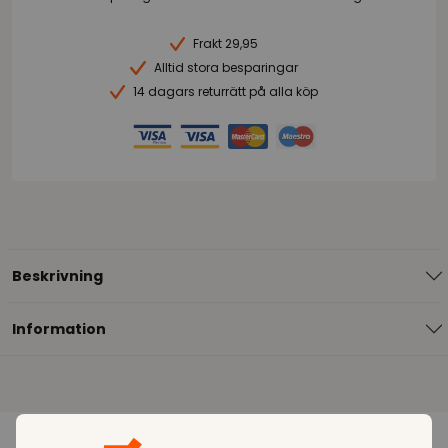
Frakt 29,95
Alltid stora besparingar
14 dagars returrätt på alla köp
Beskrivning
Information