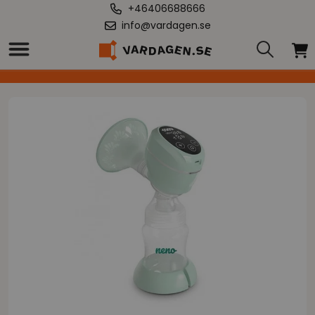
+46406688666
info@vardagen.se
Hem
/
NENO - Elektrisk bröstpump Single Primo Trådlös