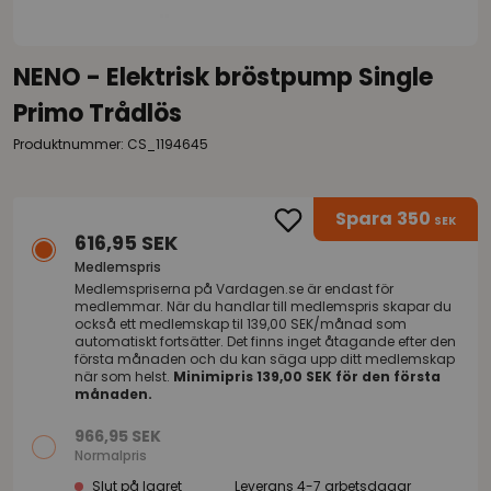
NENO - Elektrisk bröstpump Single
Primo Trådlös
Produktnummer: CS_1194645
Spara
350
SEK
616,95 SEK
Medlemspris
Medlemspriserna på
Vardagen.se
är endast för
medlemmar. När du handlar till medlemspris skapar du
också ett medlemskap til 139,00 SEK/månad som
automatiskt fortsätter. Det finns inget åtagande efter den
första månaden och du kan säga upp ditt medlemskap
när som helst.
Minimipris 139,00 SEK för den första
månaden.
966,95 SEK
Normalpris
Slut på lagret
Leverans 4-7 arbetsdagar