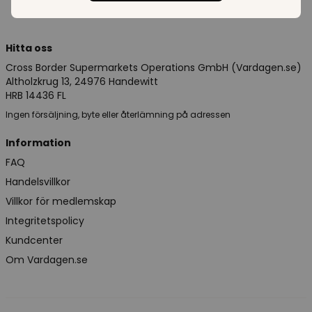
Hitta oss
Cross Border Supermarkets Operations GmbH (Vardagen.se)
Altholzkrug 13, 24976 Handewitt
HRB 14436 FL
Ingen försäljning, byte eller återlämning på adressen
Information
FAQ
Handelsvillkor
Villkor för medlemskap
Integritetspolicy
Kundcenter
Om Vardagen.se