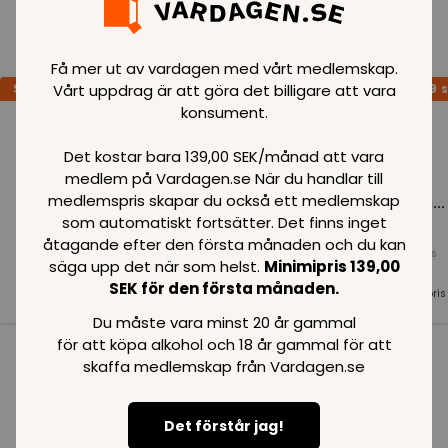
Loading..
Få mer ut av vardagen med vårt medlemskap.
Vårt uppdrag är att göra det billigare att vara
SPARA
99
SPARA
99
SPARA
99
SEK
SEK
S
konsument.
Det kostar bara 139,00 SEK/månad att vara
medlem på Vardagen.se När du handlar till
medlemspris skapar du också ett medlemskap
Loading...
Loading...
Loading...
som automatiskt fortsätter. Det finns inget
åtagande efter den första månaden och du kan
Normalpris
Normalpris
Normalpris
säga upp det när som helst.
Minimipris 139,00
99
SEK
99
SEK
99
SEK
SEK för den första månaden.
Medlemspris
Medlemspris
Medlemspris
99
SEK
99
SEK
99
SEK
Du måste vara minst 20 år gammal
för att köpa alkohol och 18 år gammal för att
skaffa medlemskap från Vardagen.se
Se alla i kategorin
Det förstår jag!