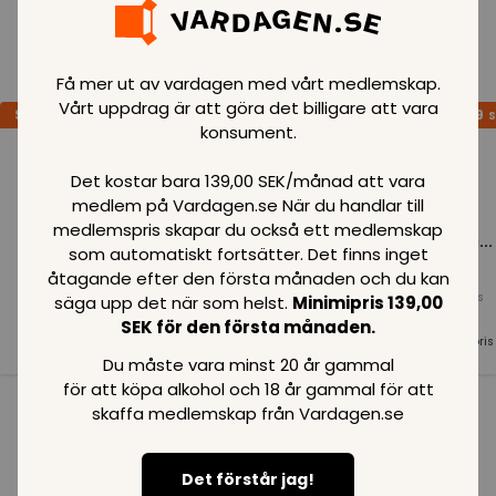
Loading..
Få mer ut av vardagen med vårt medlemskap.
Vårt uppdrag är att göra det billigare att vara
SPARA
99
SPARA
99
SPARA
99
SEK
SEK
S
konsument.
Det kostar bara 139,00 SEK/månad att vara
medlem på Vardagen.se När du handlar till
medlemspris skapar du också ett medlemskap
Loading...
Loading...
Loading...
som automatiskt fortsätter. Det finns inget
åtagande efter den första månaden och du kan
Normalpris
Normalpris
Normalpris
säga upp det när som helst.
Minimipris 139,00
99
SEK
99
SEK
99
SEK
SEK för den första månaden.
Medlemspris
Medlemspris
Medlemspris
99
SEK
99
SEK
99
SEK
Du måste vara minst 20 år gammal
för att köpa alkohol och 18 år gammal för att
skaffa medlemskap från Vardagen.se
Se alla i kategorin
Det förstår jag!