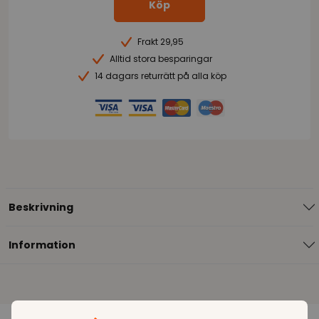
Köp
Frakt 29,95
Alltid stora besparingar
14 dagars returrätt på alla köp
Beskrivning
Information