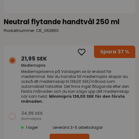
Neutral flytande handtvål 250 ml
Produktnummer: CB_062850
Spara
37 %
21,95 SEK
Medlemspris
Medlemspriserna på
Vardagen.se
är endast för
medlemmar. När du handlar till medlemspris skapar du
också ett medlemskap til 139,00 SEK/månad som
automatiskt fortsätter. Det finns inget åtagande efter den
första månaden och du kan säga upp ditt medlemskap
när som helst.
Minimipris 139,00 SEK för den första
månaden.
34,95 SEK
Normalpris
I lager
Leverans 3-5 arbetsdagar