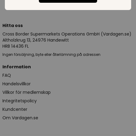
Hitta oss
Cross Border Supermarkets Operations GmbH (Vardagen.se)
Altholzkrug 13, 24976 Handewitt
HRB 14436 FL
Ingen försäljning, byte eller återlämning på adressen
Information
FAQ
Handelsvillkor
Villkor för medlemskap
Integritetspolicy
Kundcenter
Om Vardagen.se