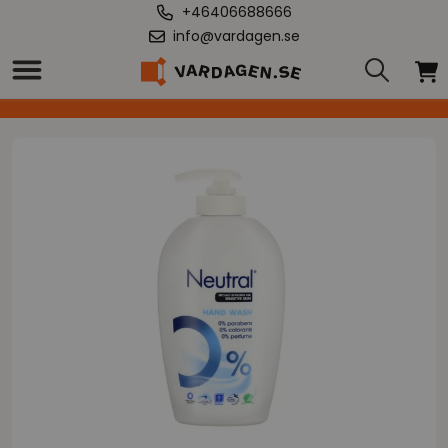
+46406688666
info@vardagen.se
Hem
/
Neutral flytande handtvål 250 ml