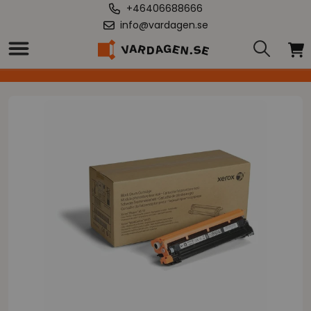
+46406688666
info@vardagen.se
Hem
/
Original Bläckpatron Xerox 108R01420 Svart