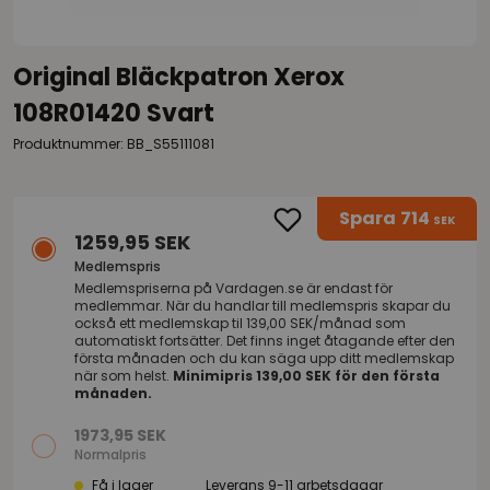
Original Bläckpatron Xerox
108R01420 Svart
Produktnummer: BB_S55111081
Spara
714
SEK
1259,95 SEK
Medlemspris
Medlemspriserna på
Vardagen.se
är endast för
medlemmar. När du handlar till medlemspris skapar du
också ett medlemskap til 139,00 SEK/månad som
automatiskt fortsätter. Det finns inget åtagande efter den
första månaden och du kan säga upp ditt medlemskap
när som helst.
Minimipris 139,00 SEK för den första
månaden.
1973,95 SEK
Normalpris
Få i lager
Leverans 9-11 arbetsdagar