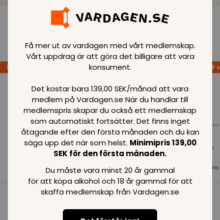
Loading..
Få mer ut av vardagen med vårt medlemskap.
Vårt uppdrag är att göra det billigare att vara
konsument.
SPARA
99
SPARA
99
SPARA
99
SEK
SEK
S
Det kostar bara 139,00 SEK/månad att vara
medlem på Vardagen.se När du handlar till
medlemspris skapar du också ett medlemskap
som automatiskt fortsätter. Det finns inget
Loading...
Loading...
Loading...
åtagande efter den första månaden och du kan
säga upp det när som helst.
Minimipris 139,00
Normalpris
Normalpris
Normalpris
SEK för den första månaden.
99
SEK
99
SEK
99
SEK
Medlemspris
Medlemspris
Medlemspris
Du måste vara minst 20 år gammal
99
SEK
99
SEK
99
SEK
för att köpa alkohol och 18 år gammal för att
skaffa medlemskap från Vardagen.se
Se alla i kategorin