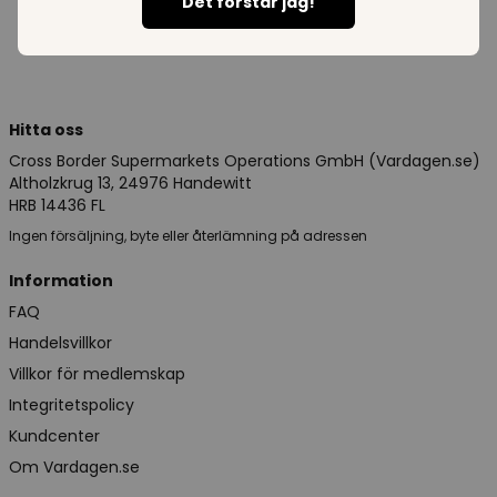
Det förstår jag!
Hitta oss
Cross Border Supermarkets Operations GmbH (Vardagen.se)
Altholzkrug 13, 24976 Handewitt
HRB 14436 FL
Ingen försäljning, byte eller återlämning på adressen
Information
FAQ
Handelsvillkor
Villkor för medlemskap
Integritetspolicy
Kundcenter
Om Vardagen.se