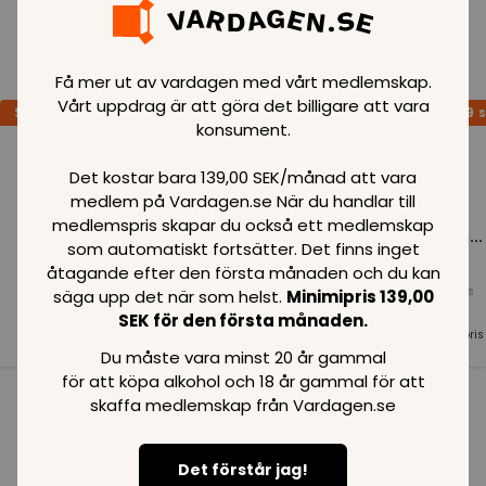
Loading..
Få mer ut av vardagen med vårt medlemskap.
Vårt uppdrag är att göra det billigare att vara
SPARA
99
SPARA
99
SPARA
99
SEK
SEK
S
konsument.
Det kostar bara 139,00 SEK/månad att vara
medlem på Vardagen.se När du handlar till
medlemspris skapar du också ett medlemskap
Loading...
Loading...
Loading...
som automatiskt fortsätter. Det finns inget
åtagande efter den första månaden och du kan
Normalpris
Normalpris
Normalpris
säga upp det när som helst.
Minimipris 139,00
99
SEK
99
SEK
99
SEK
SEK för den första månaden.
Medlemspris
Medlemspris
Medlemspris
99
SEK
99
SEK
99
SEK
Du måste vara minst 20 år gammal
för att köpa alkohol och 18 år gammal för att
skaffa medlemskap från Vardagen.se
Se alla i kategorin
Det förstår jag!