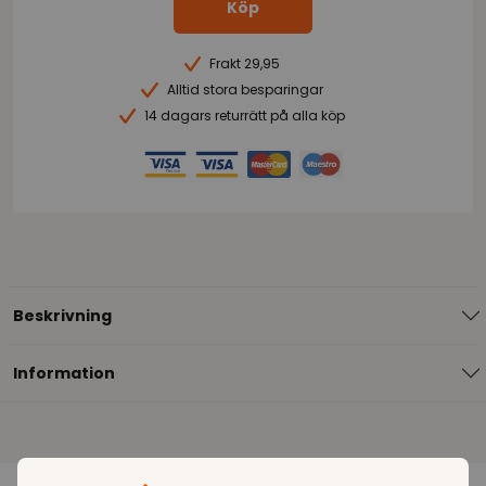
Köp
Frakt 29,95
Alltid stora besparingar
14 dagars returrätt på alla köp
Beskrivning
Information