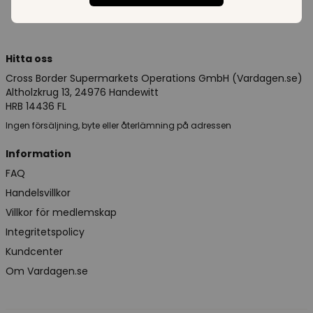
Hitta oss
Cross Border Supermarkets Operations GmbH (Vardagen.se)
Altholzkrug 13, 24976 Handewitt
HRB 14436 FL
Ingen försäljning, byte eller återlämning på adressen
Information
FAQ
Handelsvillkor
Villkor för medlemskap
Integritetspolicy
Kundcenter
Om Vardagen.se