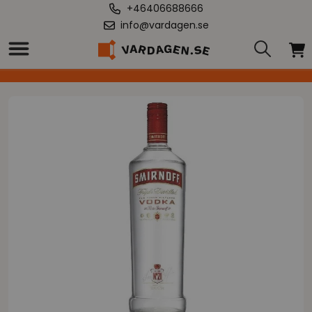
+46406688666
info@vardagen.se
Hem
/
Smirnoff Vodka 37,5% 1l