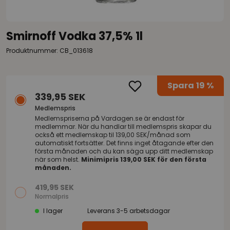
Smirnoff Vodka 37,5% 1l
Produktnummer: CB_013618
Spara
19 %
339,95 SEK
Medlemspris
Medlemspriserna på
Vardagen.se
är endast för
medlemmar. När du handlar till medlemspris skapar du
också ett medlemskap til 139,00 SEK/månad som
automatiskt fortsätter. Det finns inget åtagande efter den
första månaden och du kan säga upp ditt medlemskap
när som helst.
Minimipris 139,00 SEK för den första
månaden.
419,95 SEK
Normalpris
I lager
Leverans 3-5 arbetsdagar