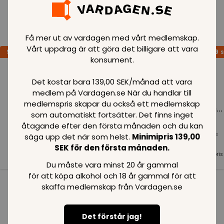
Loading..
Få mer ut av vardagen med vårt medlemskap.
Vårt uppdrag är att göra det billigare att vara
SPARA
99
SPARA
99
SPARA
99
SEK
SEK
S
konsument.
Det kostar bara 139,00 SEK/månad att vara
medlem på Vardagen.se När du handlar till
medlemspris skapar du också ett medlemskap
Loading...
Loading...
Loading...
som automatiskt fortsätter. Det finns inget
åtagande efter den första månaden och du kan
Normalpris
Normalpris
Normalpris
säga upp det när som helst.
Minimipris 139,00
99
SEK
99
SEK
99
SEK
SEK för den första månaden.
Medlemspris
Medlemspris
Medlemspris
99
SEK
99
SEK
99
SEK
Du måste vara minst 20 år gammal
för att köpa alkohol och 18 år gammal för att
skaffa medlemskap från Vardagen.se
Se alla i kategorin
Det förstår jag!