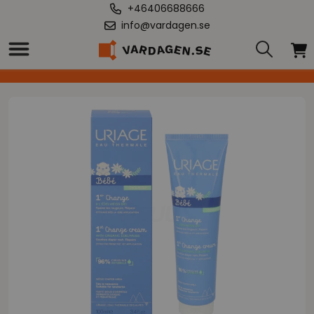
+46406688666
info@vardagen.se
Hem
/
Uriage Bebe 1st Change Cream 100 ml