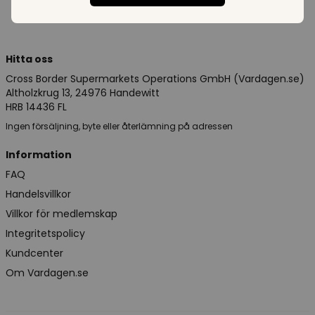
Hitta oss
Cross Border Supermarkets Operations GmbH (Vardagen.se)
Altholzkrug 13, 24976 Handewitt
HRB 14436 FL
Ingen försäljning, byte eller återlämning på adressen
Information
FAQ
Handelsvillkor
Villkor för medlemskap
Integritetspolicy
Kundcenter
Om Vardagen.se