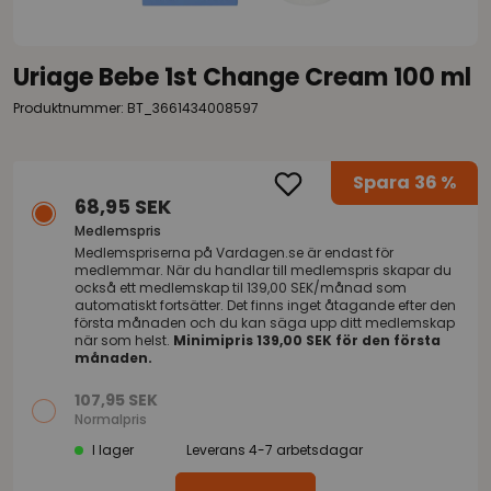
Uriage Bebe 1st Change Cream 100 ml
Produktnummer: BT_3661434008597
Spara
36 %
68,95 SEK
Medlemspris
Medlemspriserna på
Vardagen.se
är endast för
medlemmar. När du handlar till medlemspris skapar du
också ett medlemskap til 139,00 SEK/månad som
automatiskt fortsätter. Det finns inget åtagande efter den
första månaden och du kan säga upp ditt medlemskap
när som helst.
Minimipris 139,00 SEK för den första
månaden.
107,95 SEK
Normalpris
I lager
Leverans 4-7 arbetsdagar