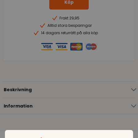
Köp
Frakt 29,95
Alltid stora besparingar
14 dagars returrätt på alla köp
Beskrivning
Information