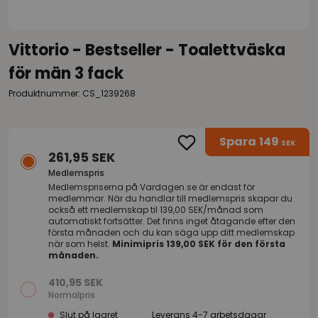
Vittorio - Bestseller - Toalettväska
för män 3 fack
Produktnummer: CS_1239268
Spara
149
SEK
261,95 SEK
Medlemspris
Medlemspriserna på
Vardagen.se
är endast för
medlemmar. När du handlar till medlemspris skapar du
också ett medlemskap til 139,00 SEK/månad som
automatiskt fortsätter. Det finns inget åtagande efter den
första månaden och du kan säga upp ditt medlemskap
när som helst.
Minimipris 139,00 SEK för den första
månaden.
410,95 SEK
Normalpris
Slut på lagret
Leverans 4-7 arbetsdagar