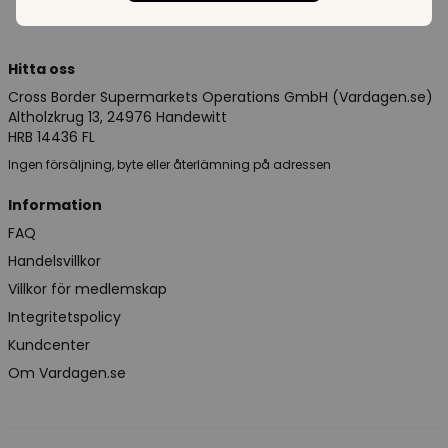
Hitta oss
Cross Border Supermarkets Operations GmbH (Vardagen.se)
Altholzkrug 13, 24976 Handewitt
HRB 14436 FL
Ingen försäljning, byte eller återlämning på adressen
Information
FAQ
Handelsvillkor
Villkor för medlemskap
Integritetspolicy
Kundcenter
Om Vardagen.se