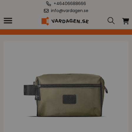
+46406688666
info@vardagen.se
Hem
/
Vittorio - Bestseller - Toalettväska för män 3 fack