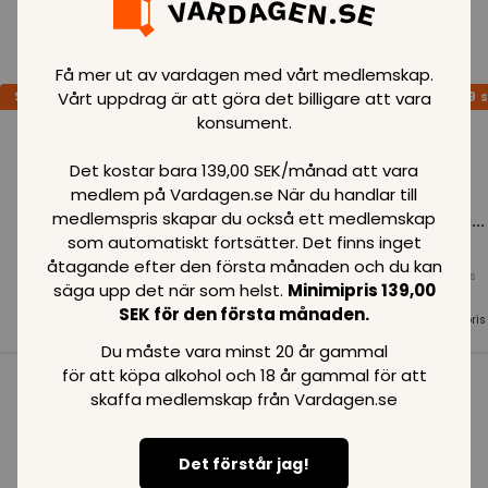
Loading..
Få mer ut av vardagen med vårt medlemskap.
Vårt uppdrag är att göra det billigare att vara
SPARA
99
SPARA
99
SPARA
99
SEK
SEK
S
konsument.
Det kostar bara 139,00 SEK/månad att vara
medlem på Vardagen.se När du handlar till
medlemspris skapar du också ett medlemskap
Loading...
Loading...
Loading...
som automatiskt fortsätter. Det finns inget
åtagande efter den första månaden och du kan
Normalpris
Normalpris
Normalpris
säga upp det när som helst.
Minimipris 139,00
99
SEK
99
SEK
99
SEK
SEK för den första månaden.
Medlemspris
Medlemspris
Medlemspris
99
SEK
99
SEK
99
SEK
Du måste vara minst 20 år gammal
för att köpa alkohol och 18 år gammal för att
skaffa medlemskap från Vardagen.se
Se alla i kategorin
Det förstår jag!