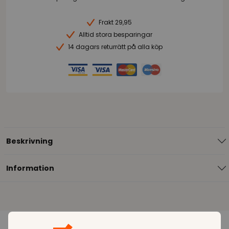
Frakt 29,95
Alltid stora besparingar
14 dagars returrätt på alla köp
Beskrivning
Information