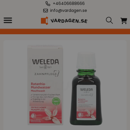
+46406688666
info@vardagen.se
Hem
/
Weleda Ratanhia Munskölj 50 ml