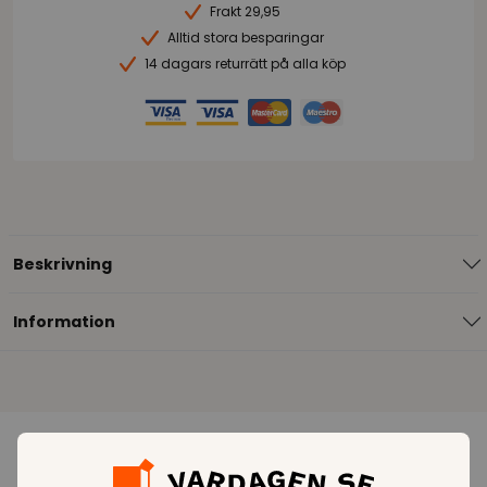
Frakt 29,95
Alltid stora besparingar
14 dagars returrätt på alla köp
Beskrivning
Information