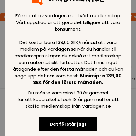
Loading..
Få mer ut av vardagen med vårt medlemskap.
SPARA
99
SPARA
99
SPARA
99
SEK
SEK
S
Vårt uppdrag är att göra det billigare att vara
konsument.
Det kostar bara 139,00 SEK/månad att vara
medlem på Vardagen.se När du handlar till
Loading...
Loading...
Loading...
medlemspris skapar du också ett medlemskap
som automatiskt fortsätter. Det finns inget
Normalpris
Normalpris
Normalpris
åtagande efter den första månaden och du kan
99
SEK
99
SEK
99
SEK
säga upp det när som helst.
Minimipris 139,00
Medlemspris
Medlemspris
Medlemspris
SEK för den första månaden.
99
SEK
99
SEK
99
SEK
Du måste vara minst 20 år gammal
för att köpa alkohol och 18 år gammal för att
Se alla i kategorin
skaffa medlemskap från Vardagen.se
Det förstår jag!